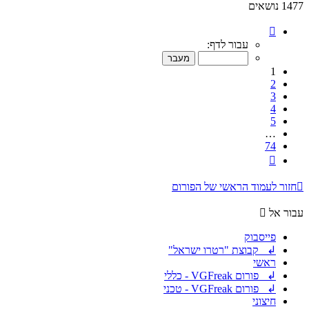
1477 נושאים
דף
1
עבור לדף:
מתוך
74
1
2
3
4
5
…
74
הבא
חזור לעמוד הראשי של הפורום
עבור אל
פייסבוק
↲ קבוצת "רטרו ישראל"
ראשי
↲ פורום VGFreak - כללי
↲ פורום VGFreak - טכני
חיצוני