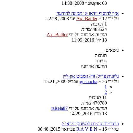
03 אוקטובר 2008, 14:38
איך להוסיף וידאו או תמונה להודעה
על ידי
12 יוני 2008, 22:58
»
Ax=Battler
1
תגובות
483524
צפיות
הודעה אחרונה
על ידי
Ax=Battler
18 יולי 2016, 11:09
נושאים
תגובות
צפיות
הודעה אחרונה
גליונות פריק/ וויז/ זומביט און-ליין
על ידי
26 אפריל 2009, 15:21
»
gushacha
1
2
11
תגובות
470780
צפיות
הודעה אחרונה
על ידי
talsela87
13 מרץ 2016, 14:29
פרסומות סוטות למשחקי וידאו :)
על ידי
16 פברואר 2015, 08:48
»
R A V E N