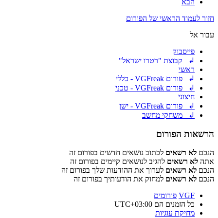
הבא
חזור לעמוד הראשי של הפורום
עבור אל
פייסבוק
↲ קבוצת "רטרו ישראל"
ראשי
↲ פורום VGFreak - כללי
↲ פורום VGFreak - טכני
חיצוני
↲ פורום VGFreak - ישן
↲ משחקי מחשב
הרשאות הפורום
הנכם
לא רשאים
לכתוב נושאים חדשים בפורום זה
אתה
לא רשאים
להגיב לנושאים קיימים בפורום זה
הנכם
לא רשאים
לערוך את ההודעות שלך בפורום זה
הנכם
לא רשאים
למחוק את הודעותיך בפורום זה
VGF
פורומים
כל הזמנים הם
UTC+03:00
מחיקת עוגיות