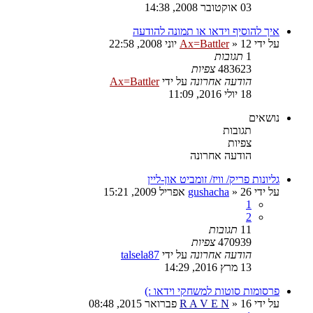
03 אוקטובר 2008, 14:38
איך להוסיף וידאו או תמונה להודעה
על ידי
12 יוני 2008, 22:58
»
Ax=Battler
1
תגובות
483623
צפיות
הודעה אחרונה
על ידי
Ax=Battler
18 יולי 2016, 11:09
נושאים
תגובות
צפיות
הודעה אחרונה
גליונות פריק/ וויז/ זומביט און-ליין
על ידי
26 אפריל 2009, 15:21
»
gushacha
1
2
11
תגובות
470939
צפיות
הודעה אחרונה
על ידי
talsela87
13 מרץ 2016, 14:29
פרסומות סוטות למשחקי וידאו :)
על ידי
16 פברואר 2015, 08:48
»
R A V E N