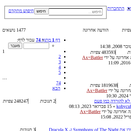
ה
התחברות
חיפוש מתקדם
חיפוש
פיות
הודעה אחרונה
1477 נושאים
דף
1
מתוך
74
עבור לדף:
1
ת
483593
צפיות
2
 אחרונה
על ידי
Ax=Battler
3
4
5
…
74
1819638
צפיות
הבא
חרונה
על ידי
Ax=Battler
א להורדה כמו פעם
2
תגובות
248247
צפיות
kobycu
»
15 פברואר 2023, 08:13
ה אחרונה
על ידי
Ax=Battler
Symphony of  ו- Dracula X
3
תגובות