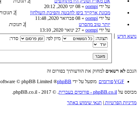
אם מאריו וסוניק היו מתחלפים
2
תגובות
3
על ידי
oompi
»
08 יוני 2020, 20:12
מכונת ארקייד ביפן לחבטה והפיכת השולחן!
2
תגובות
על ידי
oompi
»
08 פברואר 2020, 11:48
יותר טוב מהסרט
2
תגובות
על ידי
oompi
»
27 ינואר 2020, 13:10
נושא חדש
תצוגה:
מיון לפי:
סדר:
הנכם
לא רשאים
למחוק את הודעותיך בפורום זה
VGF
פורומים
מופעל על ידי
phpBB
® Forum Software © phpBB Limited
מבוסס על
phpBB.co.il - פורומים בעברית
. © 2017 - phpBB.co.il.
מדיניות הפרטיות
|
תנאי שימוש באתר