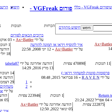
י
פורום VGFreak - כללי
פורום VGFreak -
חיפוש
הרשמ
הכרזות
תגובות
צ
חיפוש מתקדם
חיפוש
ברוכים הבאים לפורום
על ידי
Ax=Battler
»
03 אוקטובר 2008, 14:38
Ax=Battle
איך להוסיף וידאו או תמונה להודעה
1
תגובו
על ידי
Ax=Battler
»
12 יוני 2008, 22:58
הודעה
18 יולי 2016, 11:09
11
תגובות
470890
צפיות
הודעה אחרונה
על ידי
talsela87
13 מרץ 2016, 14:29
פרסומות סוטות למשחקי וידאו :)
14
תגובות
על ידי
R A V E N
»
16 פברואר 2015, 08:48
הודעה א
1
29 דצמבר 2024, 10:30
2
משחקים ל
על ידי
be
Return 
1
תגובות
223946
צפיות
הודע
04 אפריל 2022, 21:24
05 אפריל 2022, 15:08
222875
צפיות
הודעה אחרונה
על ידי
Ax=Battler
05 ינואר 2022, 12:50
איך יצרו את The Night