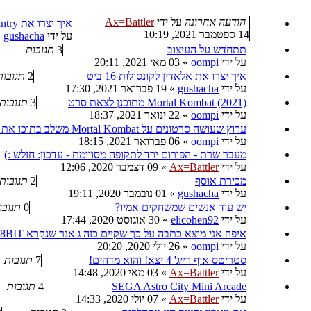
הודעה אחרונה
על ידי
Ax=Battler
איך יצרו את Donkey Kong Country ואת Killer Instinct
14 ספטמבר 2021, 10:19
על ידי
gushacha
»
תתחדש על העיצוב
3
תגובות
על ידי
oompi
»
03 מאי 2021, 20:11
איך יצרו את אלאדין לקונסולות 16 ביט
2
תגובות
על ידי
gushacha
»
19 פברואר 2021, 17:30
Mortal Kombat (2021) מתוכנן לצאת סרט
3
תגובות
על ידי
oompi
»
22 ינואר 2021, 18:37
ערוץ שעושה סרטונים על Mortal Kombat משלב בתוכו את נושא הקורונה
על ידי
oompi
»
06 פברואר 2021, 18:15
מעבר שרת - הפורום ירד לתקופה מסויימת - עדכון: חזלש :)
על ידי
Ax=Battler
»
09 דצמבר 2020, 12:06
מכירת אוסף
2
תגובות
על ידי
gushacha
»
01 נובמבר 2020, 19:11
יש עוד אנשים שמשחקים אמיו?
0
תגובו
על ידי
elicohen92
»
30 אוגוסט 2020, 17:44
איפה אני מוצא כתבה על כך שקיים כזה ג'אנר שנקרא 8BIT
על ידי
oompi
»
26 יולי 2020, 20:20
סטריטס אוף רייג' 4 יצא! והוא מדהים!
7
תגובות
על ידי
Ax=Battler
»
03 מאי 2020, 14:48
SEGA Astro City Mini Arcade
4
תגובות
על ידי
Ax=Battler
»
07 יולי 2020, 14:33