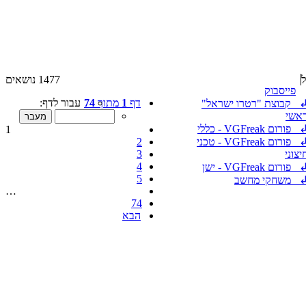
1477 נושאים
פייסבוק
דף
1
מתוך
74
עבור לדף:
 קבוצת "רטרו ישראל"
אשי
פורום VGFreak - כללי
1
פורום VGFreak - טכני
2
יצוני
3
4
 פורום VGFreak - ישן
5
 משחקי מחשב
…
74
הבא