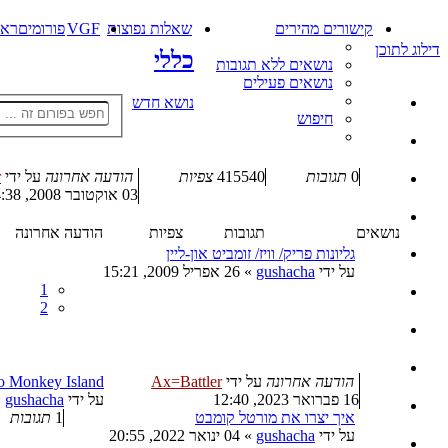
קישורים מהירים
שאלות נפוצות
VGF
פורומים
ראש
דילוג לתוכן
כללי
נושאים ללא תגובות
נושאים פעילים
נושא חדש
חיפוש
0
תגובות
415540
צפיות
הודעה אחרונה
על ידי
r
03 אוקטובר 2008, 14:38
נושאים
תגובות
צפיות
הודעה אחרונה
גליונות פריק/ וויז/ זומביט און-ליין
על ידי
gushacha
»
26 אפריל 2009, 15:21
1
2
הודעה אחרונה
על ידי
Ax=Battler
to Monkey Island
16 פברואר 2023, 12:40
על ידי
gushacha
»
איך יצרו את מורטל קומבט
1
תגובות
על ידי
gushacha
»
04 ינואר 2022, 20:55