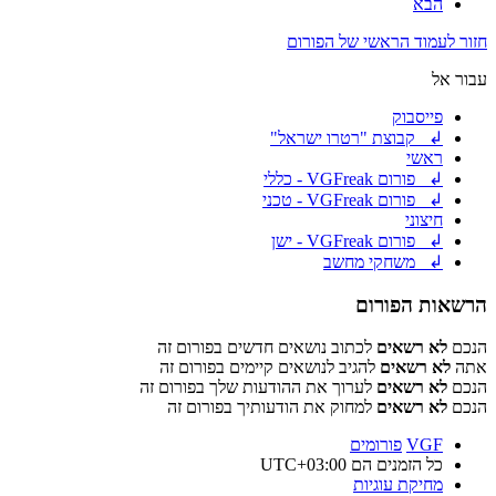
הבא
חזור לעמוד הראשי של הפורום
עבור אל
פייסבוק
↲ קבוצת "רטרו ישראל"
ראשי
↲ פורום VGFreak - כללי
↲ פורום VGFreak - טכני
חיצוני
↲ פורום VGFreak - ישן
↲ משחקי מחשב
הרשאות הפורום
הנכם
לא רשאים
לכתוב נושאים חדשים בפורום זה
אתה
לא רשאים
להגיב לנושאים קיימים בפורום זה
הנכם
לא רשאים
לערוך את ההודעות שלך בפורום זה
הנכם
לא רשאים
למחוק את הודעותיך בפורום זה
VGF
פורומים
כל הזמנים הם
UTC+03:00
מחיקת עוגיות