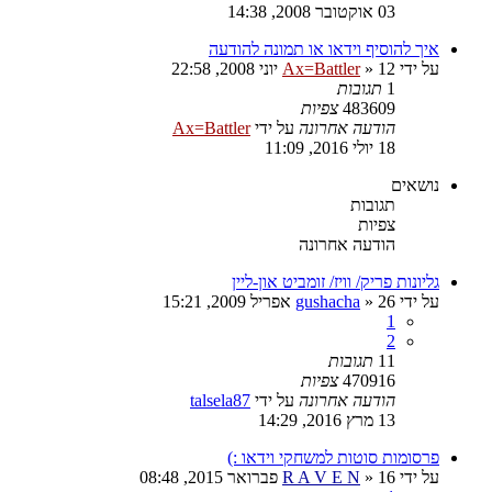
03 אוקטובר 2008, 14:38
איך להוסיף וידאו או תמונה להודעה
על ידי
12 יוני 2008, 22:58
»
Ax=Battler
1
תגובות
483609
צפיות
הודעה אחרונה
על ידי
Ax=Battler
18 יולי 2016, 11:09
נושאים
תגובות
צפיות
הודעה אחרונה
גליונות פריק/ וויז/ זומביט און-ליין
על ידי
26 אפריל 2009, 15:21
»
gushacha
1
2
11
תגובות
470916
צפיות
הודעה אחרונה
על ידי
talsela87
13 מרץ 2016, 14:29
פרסומות סוטות למשחקי וידאו :)
על ידי
16 פברואר 2015, 08:48
»
R A V E N