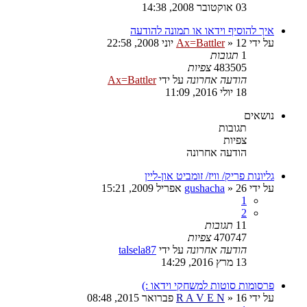
03 אוקטובר 2008, 14:38
איך להוסיף וידאו או תמונה להודעה
על ידי
12 יוני 2008, 22:58
»
Ax=Battler
1
תגובות
483505
צפיות
הודעה אחרונה
על ידי
Ax=Battler
18 יולי 2016, 11:09
נושאים
תגובות
צפיות
הודעה אחרונה
גליונות פריק/ וויז/ זומביט און-ליין
על ידי
26 אפריל 2009, 15:21
»
gushacha
1
2
11
תגובות
470747
צפיות
הודעה אחרונה
על ידי
talsela87
13 מרץ 2016, 14:29
פרסומות סוטות למשחקי וידאו :)
על ידי
16 פברואר 2015, 08:48
»
R A V E N