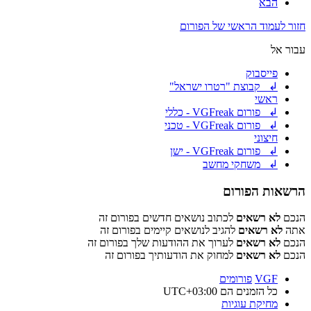
הבא
חזור לעמוד הראשי של הפורום
עבור אל
פייסבוק
↲ קבוצת "רטרו ישראל"
ראשי
↲ פורום VGFreak - כללי
↲ פורום VGFreak - טכני
חיצוני
↲ פורום VGFreak - ישן
↲ משחקי מחשב
הרשאות הפורום
הנכם
לא רשאים
לכתוב נושאים חדשים בפורום זה
אתה
לא רשאים
להגיב לנושאים קיימים בפורום זה
הנכם
לא רשאים
לערוך את ההודעות שלך בפורום זה
הנכם
לא רשאים
למחוק את הודעותיך בפורום זה
VGF
פורומים
כל הזמנים הם
UTC+03:00
מחיקת עוגיות