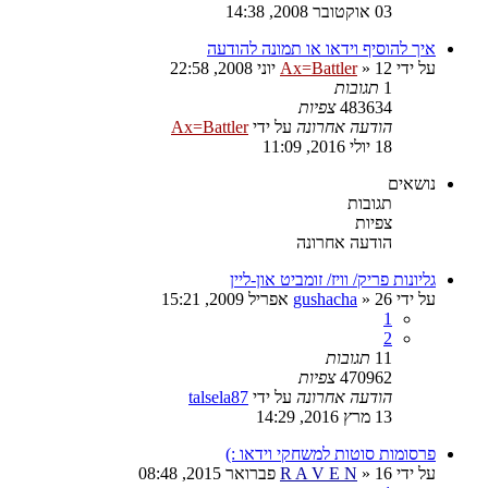
03 אוקטובר 2008, 14:38
איך להוסיף וידאו או תמונה להודעה
על ידי
12 יוני 2008, 22:58
»
Ax=Battler
1
תגובות
483634
צפיות
הודעה אחרונה
על ידי
Ax=Battler
18 יולי 2016, 11:09
נושאים
תגובות
צפיות
הודעה אחרונה
גליונות פריק/ וויז/ זומביט און-ליין
על ידי
26 אפריל 2009, 15:21
»
gushacha
1
2
11
תגובות
470962
צפיות
הודעה אחרונה
על ידי
talsela87
13 מרץ 2016, 14:29
פרסומות סוטות למשחקי וידאו :)
על ידי
16 פברואר 2015, 08:48
»
R A V E N