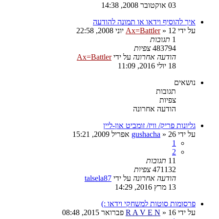
03 אוקטובר 2008, 14:38
איך להוסיף וידאו או תמונה להודעה
על ידי
12 יוני 2008, 22:58
»
Ax=Battler
1
תגובות
483794
צפיות
הודעה אחרונה
על ידי
Ax=Battler
18 יולי 2016, 11:09
נושאים
תגובות
צפיות
הודעה אחרונה
גליונות פריק/ וויז/ זומביט און-ליין
על ידי
26 אפריל 2009, 15:21
»
gushacha
1
2
11
תגובות
471132
צפיות
הודעה אחרונה
על ידי
talsela87
13 מרץ 2016, 14:29
פרסומות סוטות למשחקי וידאו :)
על ידי
16 פברואר 2015, 08:48
»
R A V E N