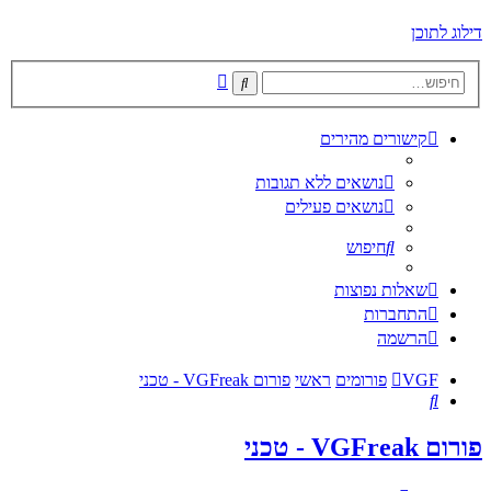
דילוג לתוכן
חיפוש
חיפוש
מתקדם
קישורים מהירים
נושאים ללא תגובות
נושאים פעילים
חיפוש
שאלות נפוצות
התחברות
הרשמה
VGF
פורומים
ראשי
פורום VGFreak - טכני
חיפוש
פורום VGFreak - טכני