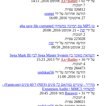
על ידי
02 אוגוסט 2016, 14:11
»
Ax=Battler
7
תגובות
326812
צפיות
הודעה אחרונה
על ידי
oompi
27 אוקטובר 2016, 16:09
נגן MP5 עם תמיכה במשחקי gba save file corrupted
על ידי
יפת
»
21 אוגוסט 2016, 20:00
2
תגובות
225028
צפיות
הודעה אחרונה
על ידי
יפת
22 אוגוסט 2016, 09:59
השוואת סאונד בין Sega Master System לבין Sega Mark III
על ידי
16 יולי 2013, 15:23
»
Ax=Battler
4
תגובות
284473
צפיות
הודעה אחרונה
על ידי
ondskan56
13 יוני 2016, 11:00
מדריך - שינויים במתאם 72 פינים (NES) ל 60 פינים (Famicom) -
למשחקי MMC5 ו Expansion Audio
על ידי
31 מאי 2016, 20:45
»
Barawer
4
תגובות
268021
צפיות
הודעה אחרונה
על ידי
ondskan56