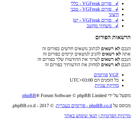
↲ פורום VGFreak - כללי
↲ פורום VGFreak - טכני
חיצוני
↲ פורום VGFreak - ישן
↲ משחקי מחשב
הרשאות הפורום
הנכם
לא רשאים
לכתוב נושאים חדשים בפורום זה
אתה
לא רשאים
להגיב לנושאים קיימים בפורום זה
הנכם
לא רשאים
לערוך את ההודעות שלך בפורום זה
הנכם
לא רשאים
למחוק את הודעותיך בפורום זה
VGF
פורומים
כל הזמנים הם
UTC+03:00
מחיקת עוגיות
מופעל על ידי
® Forum Software © phpBB Limited
phpBB
מבוסס על
phpBB.co.il - פורומים בעברית
. © 2017 - phpBB.co.il.
מדיניות הפרטיות
|
תנאי שימוש באתר