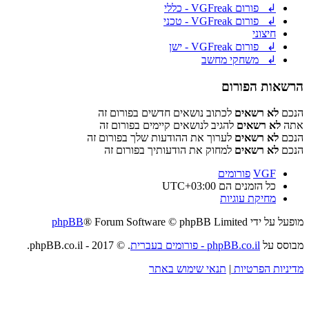
↲ פורום VGFreak - כללי
↲ פורום VGFreak - טכני
חיצוני
↲ פורום VGFreak - ישן
↲ משחקי מחשב
הרשאות הפורום
הנכם
לא רשאים
לכתוב נושאים חדשים בפורום זה
אתה
לא רשאים
להגיב לנושאים קיימים בפורום זה
הנכם
לא רשאים
לערוך את ההודעות שלך בפורום זה
הנכם
לא רשאים
למחוק את הודעותיך בפורום זה
VGF
פורומים
כל הזמנים הם
UTC+03:00
מחיקת עוגיות
מופעל על ידי
® Forum Software © phpBB Limited
phpBB
מבוסס על
phpBB.co.il - פורומים בעברית
. © 2017 - phpBB.co.il.
מדיניות הפרטיות
|
תנאי שימוש באתר