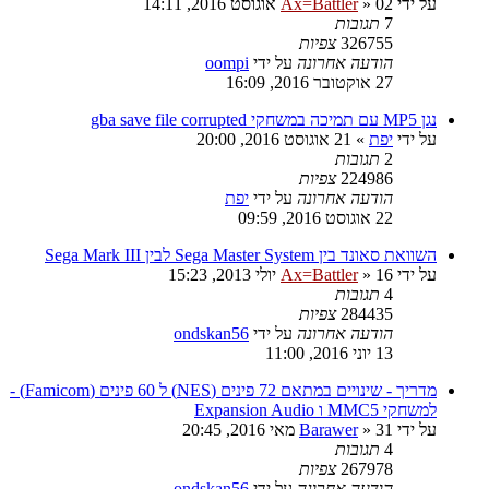
על ידי
02 אוגוסט 2016, 14:11
»
Ax=Battler
7
תגובות
326755
צפיות
הודעה אחרונה
על ידי
oompi
27 אוקטובר 2016, 16:09
נגן MP5 עם תמיכה במשחקי gba save file corrupted
על ידי
יפת
»
21 אוגוסט 2016, 20:00
2
תגובות
224986
צפיות
הודעה אחרונה
על ידי
יפת
22 אוגוסט 2016, 09:59
השוואת סאונד בין Sega Master System לבין Sega Mark III
על ידי
16 יולי 2013, 15:23
»
Ax=Battler
4
תגובות
284435
צפיות
הודעה אחרונה
על ידי
ondskan56
13 יוני 2016, 11:00
מדריך - שינויים במתאם 72 פינים (NES) ל 60 פינים (Famicom) -
למשחקי MMC5 ו Expansion Audio
על ידי
31 מאי 2016, 20:45
»
Barawer
4
תגובות
267978
צפיות
הודעה אחרונה
על ידי
ondskan56