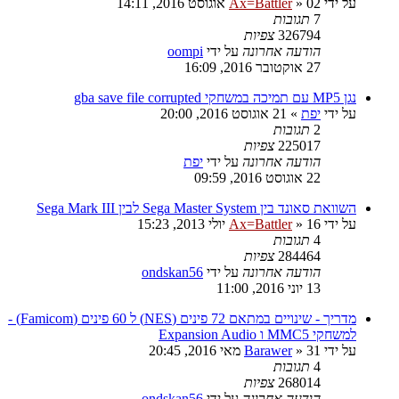
על ידי
02 אוגוסט 2016, 14:11
»
Ax=Battler
7
תגובות
326794
צפיות
הודעה אחרונה
על ידי
oompi
27 אוקטובר 2016, 16:09
נגן MP5 עם תמיכה במשחקי gba save file corrupted
על ידי
יפת
»
21 אוגוסט 2016, 20:00
2
תגובות
225017
צפיות
הודעה אחרונה
על ידי
יפת
22 אוגוסט 2016, 09:59
השוואת סאונד בין Sega Master System לבין Sega Mark III
על ידי
16 יולי 2013, 15:23
»
Ax=Battler
4
תגובות
284464
צפיות
הודעה אחרונה
על ידי
ondskan56
13 יוני 2016, 11:00
מדריך - שינויים במתאם 72 פינים (NES) ל 60 פינים (Famicom) -
למשחקי MMC5 ו Expansion Audio
על ידי
31 מאי 2016, 20:45
»
Barawer
4
תגובות
268014
צפיות
הודעה אחרונה
על ידי
ondskan56