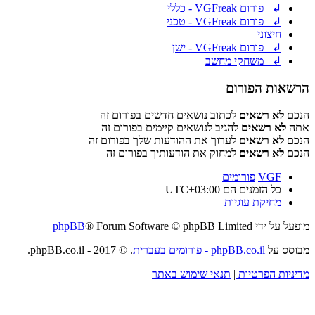
↲ פורום VGFreak - כללי
↲ פורום VGFreak - טכני
חיצוני
↲ פורום VGFreak - ישן
↲ משחקי מחשב
הרשאות הפורום
הנכם
לא רשאים
לכתוב נושאים חדשים בפורום זה
אתה
לא רשאים
להגיב לנושאים קיימים בפורום זה
הנכם
לא רשאים
לערוך את ההודעות שלך בפורום זה
הנכם
לא רשאים
למחוק את הודעותיך בפורום זה
VGF
פורומים
כל הזמנים הם
UTC+03:00
מחיקת עוגיות
מופעל על ידי
® Forum Software © phpBB Limited
phpBB
מבוסס על
phpBB.co.il - פורומים בעברית
. © 2017 - phpBB.co.il.
מדיניות הפרטיות
|
תנאי שימוש באתר