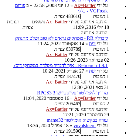
על ידי
Ax=Battler
»
12 יוני 2008, 22:58
» ב
פורום
VGFreak - כללי
1
תגובות
483616
צפיות
הודעה אחרונה
על ידי
Ax=Battler
נושאים
תגובות
18 יולי 2016, 11:09
צפיות
הודעה אחרונה
ליברלק RR - משחקים נראים לא טוב ושלט מתנתק
על ידי
יפת
»
14 אוקטובר 2022, 11:24
1
תגובות
630789
צפיות
הודעה אחרונה
על ידי
Ax=Battler
02 פברואר 2023, 10:26
Retroarch 1.9.1 - איך להגדיר מקלדת במשחקי דוס?
על ידי
יפת
»
27 אפריל 2021, 10:24
1
תגובות
187470
צפיות
הודעה אחרונה
על ידי
Ax=Battler
31 מאי 2021, 12:30
מדריך לאמולטור פלייסטיישן 3 RPCS3
על ידי
Ax=Battler
»
16 ספטמבר 2020, 11:04
2
תגובות
205463
צפיות
הודעה אחרונה
על ידי
Ax=Battler
29 ספטמבר 2020, 17:21
עזרה בבקשה: אימולטור mame32
על ידי
yuvalshtern
»
18 אפריל 2020, 13:36
1
תגובות
191590
צפיות