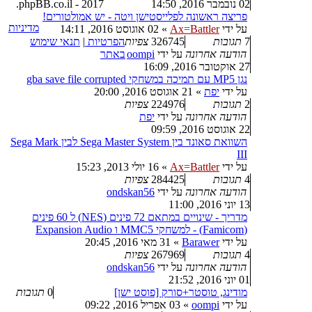
02 נובמבר 2016, 14:50
2017 - phpBB.co.il.
פריצה ראשונה לפלייסטישן ויטה - יש אמולטורים!
מדיניות
על ידי
Ax=Battler
»
02 אוגוסט 2016, 14:11
7
תגובות
326745
צפיות
הפרטיות
|
תנאי שימוש
הודעה אחרונה
על ידי
oompi
באתר
27 אוקטובר 2016, 16:09
נגן MP5 עם תמיכה במשחקי gba save file corrupted
על ידי
יפת
»
21 אוגוסט 2016, 20:00
2
תגובות
224976
צפיות
הודעה אחרונה
על ידי
יפת
22 אוגוסט 2016, 09:59
השוואת סאונד בין Sega Master System לבין Sega Mark
III
על ידי
Ax=Battler
»
16 יולי 2013, 15:23
4
תגובות
284425
צפיות
הודעה אחרונה
על ידי
ondskan56
13 יוני 2016, 11:00
מדריך - שינויים במתאם 72 פינים (NES) ל 60 פינים
(Famicom) - למשחקי MMC5 ו Expansion Audio
על ידי
Barawer
»
31 מאי 2016, 20:45
4
תגובות
267969
צפיות
הודעה אחרונה
על ידי
ondskan56
01 יוני 2016, 21:52
מודינג, טוסטר+סורק [פוסט ישן]
0
תגובות
על ידי
oompi
»
03 אפריל 2016, 09:22