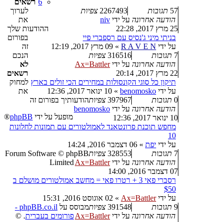
6
רשאים
57
תגובות
2267493
צפיות
לערוך
הודעה אחרונה
על ידי
niv
את
25 מרץ 2017, 22:28
ההודעות שלך
בניתי מיני ג'נסיס עם רספברי פיי
בפורום
על ידי
R A V E N
»
09 מרץ 2017, 12:19
זה
7
תגובות
316516
צפיות
הנכם
הודעה אחרונה
על ידי
Ax=Battler
לא
22 מרץ 2017, 20:14
רשאים
תיקון כל סוגי הקונסולות במחירים הכי זולים בארץ
למחוק
על ידי
benomosko
»
10 ינואר 2017, 12:36
את
0
תגובות
397967
צפיות
הודעותיך בפורום זה
הודעה אחרונה
על ידי
benomosko
מופעל על ידי
phpBB
®
10 ינואר 2017, 12:36
מחפש תוכנת פרונטאנד לאמולטורים עם תמונות לחלונות
10
על ידי
יפת
»
06 דצמבר 2016, 14:24
7
תגובות
328553
צפיות
Forum Software © phpBB
הודעה אחרונה
על ידי
Ax=Battler
Limited
07 דצמבר 2016, 14:00
רסברי פאי 3 + רטרו פאי = מחשב אמולטורים מושלם ב
$50
על ידי
Ax=Battler
»
02 אוגוסט 2016, 15:31
9
תגובות
391548
צפיות
מבוסס על
phpBB.co.il -
הודעה אחרונה
על ידי
Ax=Battler
פורומים בעברית
. ©