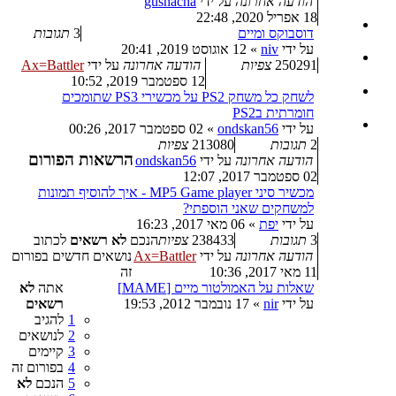
הודעה אחרונה
על ידי
gushacha
18 אפריל 2020, 22:48
דוסבוקס ומיים
3
תגובות
על ידי
niv
»
12 אוגוסט 2019, 20:41
250291
צפיות
הודעה אחרונה
על ידי
Ax=Battler
12 ספטמבר 2019, 10:52
לשחק כל משחק PS2 על מכשירי PS3 שתומכים
חומרתית בPS2
על ידי
ondskan56
»
02 ספטמבר 2017, 00:26
2
תגובות
213080
צפיות
הרשאות הפורום
הודעה אחרונה
על ידי
ondskan56
02 ספטמבר 2017, 12:07
מכשיר סיני MP5 Game player - איך להוסיף תמונות
למשחקים שאני הוספתי?
על ידי
יפת
»
06 מאי 2017, 16:23
3
תגובות
238433
צפיות
הנכם
לא רשאים
לכתוב
הודעה אחרונה
על ידי
Ax=Battler
נושאים חדשים בפורום
11 מאי 2017, 10:36
זה
שאלות על האמולטור מיים [MAME]
אתה
לא
על ידי
nir
»
17 נובמבר 2012, 19:53
רשאים
1
להגיב
2
לנושאים
3
קיימים
4
בפורום זה
5
הנכם
לא