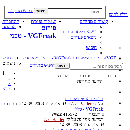
חיפוש מתקדם
חיפוש
דילוג לתוכן
קישורים מהירים
שאלות נפוצות
התחברות
פורום
הרשמה
נושאים ללא תגובות
VGFreak - טכני
נושאים פעילים
חיפוש
VGF
פורומים
ראשי
פורום VGFreak - טכני
נושא חדש
חיפוש
45 נושאים
חיפוש מתקדם
חיפוש
1
הכרזות
תגובות
צפיות
2
הודעה אחרונה
3
הבא
ברוכים הבאים לפורום
על ידי
Ax=Battler
»
03 אוקטובר 2008, 14:38
» ב
פורום
VGFreak - כללי
0
תגובות
415572
צפיות
הודעה אחרונה
על ידי
Ax=Battler
03 אוקטובר 2008, 14:38
איך להוסיף וידאו או תמונה להודעה