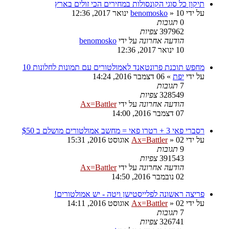
תיקון כל סוגי הקונסולות במחירים הכי זולים בארץ
על ידי
10 ינואר 2017, 12:36
»
benomosko
0
תגובות
397962
צפיות
הודעה אחרונה
על ידי
benomosko
10 ינואר 2017, 12:36
מחפש תוכנת פרונטאנד לאמולטורים עם תמונות לחלונות 10
על ידי
יפת
»
06 דצמבר 2016, 14:24
7
תגובות
328549
צפיות
הודעה אחרונה
על ידי
Ax=Battler
07 דצמבר 2016, 14:00
רסברי פאי 3 + רטרו פאי = מחשב אמולטורים מושלם ב $50
על ידי
02 אוגוסט 2016, 15:31
»
Ax=Battler
9
תגובות
391543
צפיות
הודעה אחרונה
על ידי
Ax=Battler
02 נובמבר 2016, 14:50
פריצה ראשונה לפלייסטישן ויטה - יש אמולטורים!
על ידי
02 אוגוסט 2016, 14:11
»
Ax=Battler
7
תגובות
326741
צפיות