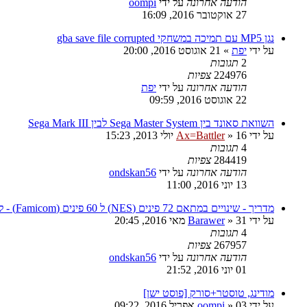
הודעה אחרונה
על ידי
oompi
27 אוקטובר 2016, 16:09
נגן MP5 עם תמיכה במשחקי gba save file corrupted
על ידי
יפת
»
21 אוגוסט 2016, 20:00
2
תגובות
224976
צפיות
הודעה אחרונה
על ידי
יפת
22 אוגוסט 2016, 09:59
השוואת סאונד בין Sega Master System לבין Sega Mark III
על ידי
16 יולי 2013, 15:23
»
Ax=Battler
4
תגובות
284419
צפיות
הודעה אחרונה
על ידי
ondskan56
13 יוני 2016, 11:00
מדריך - שינויים במתאם 72 פינים (NES) ל 60 פינים (Famicom) - למשחקי MMC5 ו Expansion Audio
על ידי
31 מאי 2016, 20:45
»
Barawer
4
תגובות
267957
צפיות
הודעה אחרונה
על ידי
ondskan56
01 יוני 2016, 21:52
מודינג, טוסטר+סורק [פוסט ישן]
על ידי
03 אפריל 2016, 09:22
»
oompi