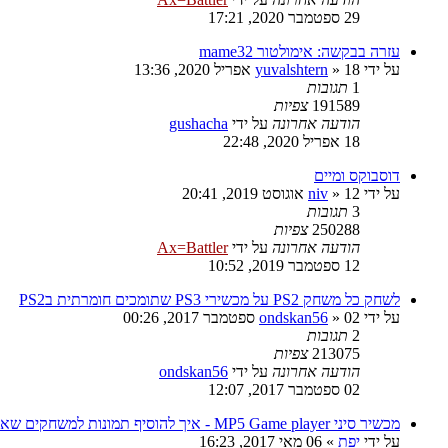
29 ספטמבר 2020, 17:21
עזרה בבקשה: אימולטור mame32
על ידי
18 אפריל 2020, 13:36
»
yuvalshtern
1
תגובות
191589
צפיות
הודעה אחרונה
על ידי
gushacha
18 אפריל 2020, 22:48
דוסבוקס ומיים
על ידי
12 אוגוסט 2019, 20:41
»
niv
3
תגובות
250288
צפיות
הודעה אחרונה
על ידי
Ax=Battler
12 ספטמבר 2019, 10:52
לשחק כל משחק PS2 על מכשירי PS3 שתומכים חומרתית בPS2
על ידי
02 ספטמבר 2017, 00:26
»
ondskan56
2
תגובות
213075
צפיות
הודעה אחרונה
על ידי
ondskan56
02 ספטמבר 2017, 12:07
מכשיר סיני MP5 Game player - איך להוסיף תמונות למשחקים שאני הוספתי?
על ידי
יפת
»
06 מאי 2017, 16:23