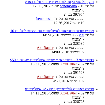
תיקון כל סוגי הקונסולות במחירים הכי זולים בארץ
על ידי
10 ינואר 2017, 12:36
»
benomosko
0
תגובות
397954
צפיות
הודעה אחרונה
על ידי
benomosko
10 ינואר 2017, 12:36
מחפש תוכנת פרונטאנד לאמולטורים עם תמונות לחלונות 10
על ידי
יפת
»
06 דצמבר 2016, 14:24
7
תגובות
328535
צפיות
הודעה אחרונה
על ידי
Ax=Battler
07 דצמבר 2016, 14:00
רסברי פאי 3 + רטרו פאי = מחשב אמולטורים מושלם ב $50
על ידי
02 אוגוסט 2016, 15:31
»
Ax=Battler
9
תגובות
391528
צפיות
הודעה אחרונה
על ידי
Ax=Battler
02 נובמבר 2016, 14:50
פריצה ראשונה לפלייסטישן ויטה - יש אמולטורים!
על ידי
02 אוגוסט 2016, 14:11
»
Ax=Battler
7
תגובות
326723
צפיות