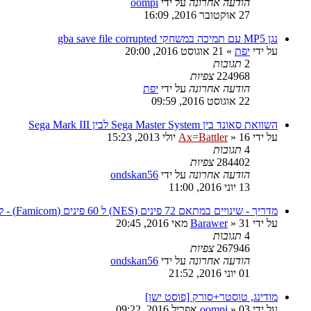
הודעה אחרונה
על ידי
oompi
27 אוקטובר 2016, 16:09
נגן MP5 עם תמיכה במשחקי gba save file corrupted
על ידי
יפת
»
21 אוגוסט 2016, 20:00
2
תגובות
224968
צפיות
הודעה אחרונה
על ידי
יפת
22 אוגוסט 2016, 09:59
השוואת סאונד בין Sega Master System לבין Sega Mark III
על ידי
16 יולי 2013, 15:23
»
Ax=Battler
4
תגובות
284402
צפיות
הודעה אחרונה
על ידי
ondskan56
13 יוני 2016, 11:00
מדריך - שינויים במתאם 72 פינים (NES) ל 60 פינים (Famicom) - למשחקי MMC5 ו Expansion Audio
על ידי
31 מאי 2016, 20:45
»
Barawer
4
תגובות
267946
צפיות
הודעה אחרונה
על ידי
ondskan56
01 יוני 2016, 21:52
מודינג, טוסטר+סורק [פוסט ישן]
על ידי
03 אפריל 2016, 09:22
»
oompi