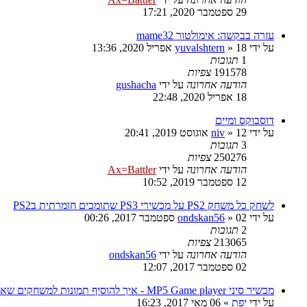
29 ספטמבר 2020, 17:21
עזרה בבקשה: אימולטור mame32
על ידי
18 אפריל 2020, 13:36
»
yuvalshtern
1
תגובות
191578
צפיות
הודעה אחרונה
על ידי
gushacha
18 אפריל 2020, 22:48
דוסבוקס ומיים
על ידי
12 אוגוסט 2019, 20:41
»
niv
3
תגובות
250276
צפיות
הודעה אחרונה
על ידי
Ax=Battler
12 ספטמבר 2019, 10:52
לשחק כל משחק PS2 על מכשירי PS3 שתומכים חומרתית בPS2
על ידי
02 ספטמבר 2017, 00:26
»
ondskan56
2
תגובות
213065
צפיות
הודעה אחרונה
על ידי
ondskan56
02 ספטמבר 2017, 12:07
מכשיר סיני MP5 Game player - איך להוסיף תמונות למשחקים שאני הוספתי?
על ידי
יפת
»
06 מאי 2017, 16:23