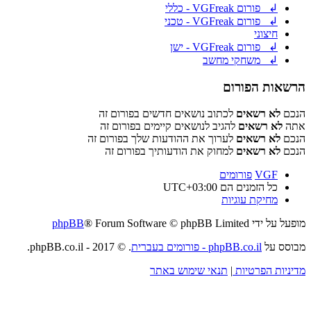
↲ פורום VGFreak - כללי
↲ פורום VGFreak - טכני
חיצוני
↲ פורום VGFreak - ישן
↲ משחקי מחשב
הרשאות הפורום
הנכם
לא רשאים
לכתוב נושאים חדשים בפורום זה
אתה
לא רשאים
להגיב לנושאים קיימים בפורום זה
הנכם
לא רשאים
לערוך את ההודעות שלך בפורום זה
הנכם
לא רשאים
למחוק את הודעותיך בפורום זה
VGF
פורומים
כל הזמנים הם
UTC+03:00
מחיקת עוגיות
מופעל על ידי
® Forum Software © phpBB Limited
phpBB
מבוסס על
phpBB.co.il - פורומים בעברית
. © 2017 - phpBB.co.il.
מדיניות הפרטיות
|
תנאי שימוש באתר