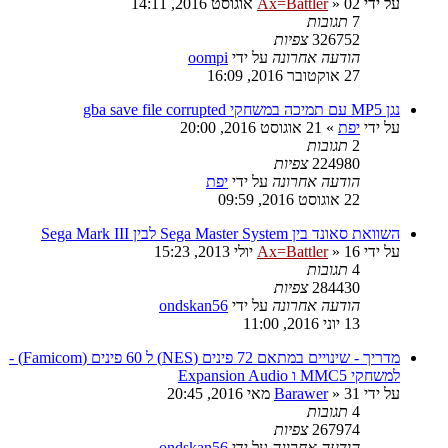
על ידי
02 אוגוסט 2016, 14:11
»
Ax=Battler
7
תגובות
326752
צפיות
הודעה אחרונה
על ידי
oompi
27 אוקטובר 2016, 16:09
נגן MP5 עם תמיכה במשחקי gba save file corrupted
על ידי
יפת
»
21 אוגוסט 2016, 20:00
2
תגובות
224980
צפיות
הודעה אחרונה
על ידי
יפת
22 אוגוסט 2016, 09:59
השוואת סאונד בין Sega Master System לבין Sega Mark III
על ידי
16 יולי 2013, 15:23
»
Ax=Battler
4
תגובות
284430
צפיות
הודעה אחרונה
על ידי
ondskan56
13 יוני 2016, 11:00
מדריך - שינויים במתאם 72 פינים (NES) ל 60 פינים (Famicom) -
למשחקי MMC5 ו Expansion Audio
על ידי
31 מאי 2016, 20:45
»
Barawer
4
תגובות
267974
צפיות
הודעה אחרונה
על ידי
ondskan56