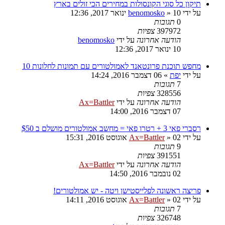
תיקון כל סוגי הקונסולות במחירים הכי זולים בארץ
על ידי
10 ינואר 2017, 12:36
»
benomosko
0
תגובות
397972
צפיות
הודעה אחרונה
על ידי
benomosko
10 ינואר 2017, 12:36
מחפש תוכנת פרונטאנד לאמולטורים עם תמונות לחלונות 10
על ידי
יפת
»
06 דצמבר 2016, 14:24
7
תגובות
328556
צפיות
הודעה אחרונה
על ידי
Ax=Battler
07 דצמבר 2016, 14:00
רסברי פאי 3 + רטרו פאי = מחשב אמולטורים מושלם ב $50
על ידי
02 אוגוסט 2016, 15:31
»
Ax=Battler
9
תגובות
391551
צפיות
הודעה אחרונה
על ידי
Ax=Battler
02 נובמבר 2016, 14:50
פריצה ראשונה לפלייסטישן ויטה - יש אמולטורים!
על ידי
02 אוגוסט 2016, 14:11
»
Ax=Battler
7
תגובות
326748
צפיות