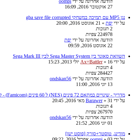
הודעה אחרונה
על ידי
oompi
27 אוקטובר 2016, 16:09
נגן MP5 עם תמיכה במשחקי gba save file corrupted
על ידי
יפת
»
21 אוגוסט 2016, 20:00
2
תגובות
224978
צפיות
הודעה אחרונה
על ידי
יפת
22 אוגוסט 2016, 09:59
השוואת סאונד בין Sega Master System לבין Sega Mark III
על ידי
16 יולי 2013, 15:23
»
Ax=Battler
4
תגובות
284427
צפיות
הודעה אחרונה
על ידי
ondskan56
13 יוני 2016, 11:00
מדריך - שינויים במתאם 72 פינים (NES) ל 60 פינים (Famicom) - למשחקי MMC5 ו Expansion Audio
על ידי
31 מאי 2016, 20:45
»
Barawer
4
תגובות
267970
צפיות
הודעה אחרונה
על ידי
ondskan56
01 יוני 2016, 21:52
מודינג, טוסטר+סורק [פוסט ישן]
על ידי
03 אפריל 2016, 09:22
»
oompi