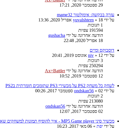
29 ספטמבר 2020, 17:21
עזרה בבקשה: אימולטור mame32
על ידי
18 אפריל 2020, 13:36
»
yuvalshtern
1
תגובות
191594
צפיות
הודעה אחרונה
על ידי
gushacha
18 אפריל 2020, 22:48
דוסבוקס ומיים
על ידי
12 אוגוסט 2019, 20:41
»
niv
3
תגובות
250294
צפיות
הודעה אחרונה
על ידי
Ax=Battler
12 ספטמבר 2019, 10:52
לשחק כל משחק PS2 על מכשירי PS3 שתומכים חומרתית בPS2
על ידי
02 ספטמבר 2017, 00:26
»
ondskan56
2
תגובות
213080
צפיות
הודעה אחרונה
על ידי
ondskan56
02 ספטמבר 2017, 12:07
מכשיר סיני MP5 Game player - איך להוסיף תמונות למשחקים שאני הוספתי?
על ידי
יפת
»
06 מאי 2017, 16:23