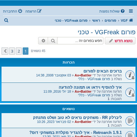
שאלות נפוצות
הרשמה
התחברות
ח
VGF
פורומים
ראשי
פורום VGFreak - טכני
י
פורום VGFreak - טכני
פ
חיפוש
חיפוש מתקדם
נושא חדש
ו
ש
3
2
1
הבא
45 נושאים
הכרזות
ברוכים הבאים לפורום
הודעה אחרונה על ידי
Ax=Battler
«
03 אוקטובר 2008, 14:38
נשלח ב
פורום VGFreak - כללי
איך להוסיף וידאו או תמונה להודעה
הודעה אחרונה על ידי
Ax=Battler
«
18 יולי 2016, 11:09
נשלח ב
פורום VGFreak - כללי
תגובות:
1
נושאים
ליברלק RR - משחקים נראים לא טוב ושלט מתנתק
הודעה אחרונה על ידי
Ax=Battler
«
02 פברואר 2023, 10:26
תגובות:
1
Retroarch 1.9.1 - איך להגדיר מקלדת במשחקי דוס?
הודעה אחרונה על ידי
Ax=Battler
«
31 מאי 2021, 12:30