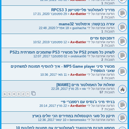
תגובות:
1
מדריך לאמולטור פלייסטיישן 3 RPCS3
הודעה אחרונה על ידי
Ax=Battler
«
29 ספטמבר 2020, 17:21
תגובות:
2
עזרה בבקשה: אימולטור mame32
הודעה אחרונה על ידי
gushacha
«
18 אפריל 2020, 22:48
תגובות:
1
דוסבוקס ומיים
הודעה אחרונה על ידי
Ax=Battler
«
12 ספטמבר 2019, 10:52
תגובות:
3
לשחק כל משחק PS2 על מכשירי PS3 שתומכים חומרתית בPS2
הודעה אחרונה על ידי
ondskan56
«
02 ספטמבר 2017, 12:07
תגובות:
2
מכשיר סיני MP5 Game player - איך להוסיף תמונות למשחקים
שאני הוספתי?
הודעה אחרונה על ידי
Ax=Battler
«
11 מאי 2017, 10:36
תגובות:
3
שאלות על האמולטור מיים [MAME]
הודעה אחרונה על ידי
niv
«
25 מרץ 2017, 22:28
תגובות:
57
6
5
4
3
2
1
בניתי מיני ג'נסיס עם רספברי פיי
הודעה אחרונה על ידי
Ax=Battler
«
22 מרץ 2017, 20:14
תגובות:
7
תיקון כל סוגי הקונסולות במחירים הכי זולים בארץ
הודעה אחרונה על ידי
benomosko
«
10 ינואר 2017, 12:36
מחפש תוכנת פרונטאנד לאמולטורים עם תמונות לחלונות 10