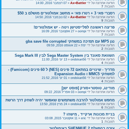
הודעה אחרונה על ידי
Ax=Battler
«
07 דצמבר 2016, 14:00
תגובות:
7
רסברי פאי 3 + רטרו פאי = מחשב אמולטורים מושלם ב $50
הודעה אחרונה על ידי
Ax=Battler
«
02 נובמבר 2016, 14:50
תגובות:
9
פריצה ראשונה לפלייסטישן ויטה - יש אמולטורים!
הודעה אחרונה על ידי
oompi
«
27 אוקטובר 2016, 16:09
תגובות:
7
נגן MP5 עם תמיכה במשחקי gba save file corrupted
הודעה אחרונה על ידי
יפת
«
22 אוגוסט 2016, 09:59
תגובות:
2
השוואת סאונד בין Sega Master System לבין Sega Mark III
הודעה אחרונה על ידי
ondskan56
«
13 יוני 2016, 11:00
תגובות:
4
מדריך - שינויים במתאם 72 פינים (NES) ל 60 פינים (Famicom) -
למשחקי MMC5 ו Expansion Audio
הודעה אחרונה על ידי
ondskan56
«
01 יוני 2016, 21:52
תגובות:
4
מודינג, טוסטר+סורק [פוסט ישן]
הודעה אחרונה על ידי
oompi
«
03 אפריל 2016, 09:22
מחפש אמולטור להרבה משתמשים שאפשר יהיה לשחק דרך הרשת
הודעה אחרונה על ידי
ondskan56
«
24 מרץ 2016, 13:50
תגובות:
6
בניית מכונות ארקייד , מישהו ?
הודעה אחרונה על ידי
eric
«
11 אוקטובר 2015, 03:08
תגובות:
1
עזרה בהפעלת SHENMUE 2 באימולטור