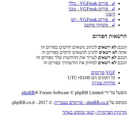
↲ פורום VGFreak - כללי
↲ פורום VGFreak - טכני
חיצוני
↲ פורום VGFreak - ישן
↲ משחקי מחשב
הרשאות הפורום
הנכם
לא רשאים
לכתוב נושאים חדשים בפורום זה
אתה
לא רשאים
להגיב לנושאים קיימים בפורום זה
הנכם
לא רשאים
לערוך את ההודעות שלך בפורום זה
הנכם
לא רשאים
למחוק את הודעותיך בפורום זה
VGF
פורומים
כל הזמנים הם
UTC+03:00
מחיקת עוגיות
מופעל על ידי
® Forum Software © phpBB Limited
phpBB
מבוסס על
phpBB.co.il - פורומים בעברית
. © 2017 - phpBB.co.il.
מדיניות הפרטיות
|
תנאי שימוש באתר