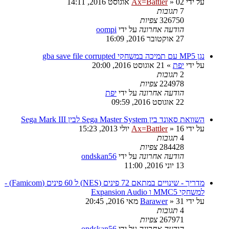
על ידי
02 אוגוסט 2016, 14:11
»
Ax=Battler
7
תגובות
326750
צפיות
הודעה אחרונה
על ידי
oompi
27 אוקטובר 2016, 16:09
נגן MP5 עם תמיכה במשחקי gba save file corrupted
על ידי
יפת
»
21 אוגוסט 2016, 20:00
2
תגובות
224978
צפיות
הודעה אחרונה
על ידי
יפת
22 אוגוסט 2016, 09:59
השוואת סאונד בין Sega Master System לבין Sega Mark III
על ידי
16 יולי 2013, 15:23
»
Ax=Battler
4
תגובות
284428
צפיות
הודעה אחרונה
על ידי
ondskan56
13 יוני 2016, 11:00
מדריך - שינויים במתאם 72 פינים (NES) ל 60 פינים (Famicom) -
למשחקי MMC5 ו Expansion Audio
על ידי
31 מאי 2016, 20:45
»
Barawer
4
תגובות
267971
צפיות
הודעה אחרונה
על ידי
ondskan56