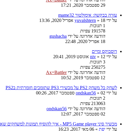
29 ספטמבר 2020, 17:21
עזרה בבקשה: אימולטור mame32
על ידי
18 אפריל 2020, 13:36
»
yuvalshtern
1
תגובות
191578
צפיות
הודעה אחרונה
על ידי
gushacha
18 אפריל 2020, 22:48
דוסבוקס ומיים
על ידי
12 אוגוסט 2019, 20:41
»
niv
3
תגובות
250275
צפיות
הודעה אחרונה
על ידי
Ax=Battler
12 ספטמבר 2019, 10:52
לשחק כל משחק PS2 על מכשירי PS3 שתומכים חומרתית בPS2
על ידי
02 ספטמבר 2017, 00:26
»
ondskan56
2
תגובות
213063
צפיות
הודעה אחרונה
על ידי
ondskan56
02 ספטמבר 2017, 12:07
מכשיר סיני MP5 Game player - איך להוסיף תמונות למשחקים שאני הוספתי?
על ידי
יפת
»
06 מאי 2017, 16:23