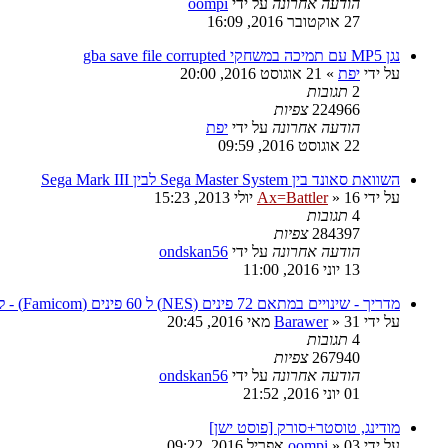
הודעה אחרונה
על ידי
oompi
27 אוקטובר 2016, 16:09
נגן MP5 עם תמיכה במשחקי gba save file corrupted
על ידי
יפת
»
21 אוגוסט 2016, 20:00
2
תגובות
224966
צפיות
הודעה אחרונה
על ידי
יפת
22 אוגוסט 2016, 09:59
השוואת סאונד בין Sega Master System לבין Sega Mark III
על ידי
16 יולי 2013, 15:23
»
Ax=Battler
4
תגובות
284397
צפיות
הודעה אחרונה
על ידי
ondskan56
13 יוני 2016, 11:00
מדריך - שינויים במתאם 72 פינים (NES) ל 60 פינים (Famicom) - למשחקי MMC5 ו Expansion Audio
על ידי
31 מאי 2016, 20:45
»
Barawer
4
תגובות
267940
צפיות
הודעה אחרונה
על ידי
ondskan56
01 יוני 2016, 21:52
מודינג, טוסטר+סורק [פוסט ישן]
על ידי
03 אפריל 2016, 09:22
»
oompi