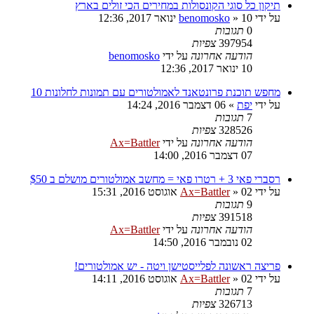
תיקון כל סוגי הקונסולות במחירים הכי זולים בארץ
על ידי
10 ינואר 2017, 12:36
»
benomosko
0
תגובות
397954
צפיות
הודעה אחרונה
על ידי
benomosko
10 ינואר 2017, 12:36
מחפש תוכנת פרונטאנד לאמולטורים עם תמונות לחלונות 10
על ידי
יפת
»
06 דצמבר 2016, 14:24
7
תגובות
328526
צפיות
הודעה אחרונה
על ידי
Ax=Battler
07 דצמבר 2016, 14:00
רסברי פאי 3 + רטרו פאי = מחשב אמולטורים מושלם ב $50
על ידי
02 אוגוסט 2016, 15:31
»
Ax=Battler
9
תגובות
391518
צפיות
הודעה אחרונה
על ידי
Ax=Battler
02 נובמבר 2016, 14:50
פריצה ראשונה לפלייסטישן ויטה - יש אמולטורים!
על ידי
02 אוגוסט 2016, 14:11
»
Ax=Battler
7
תגובות
326713
צפיות