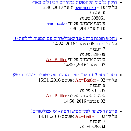
תיקון כל סוגי הקונסולות במחירים הכי זולים בארץ
על ידי
10 ינואר 2017, 12:36
»
benomosko
0
תגובות
398061
צפיות
הודעה אחרונה
על ידי
benomosko
10 ינואר 2017, 12:36
מחפש תוכנת פרונטאנד לאמולטורים עם תמונות לחלונות 10
על ידי
יפת
»
06 דצמבר 2016, 14:24
7
תגובות
328609
צפיות
הודעה אחרונה
על ידי
Ax=Battler
07 דצמבר 2016, 14:00
רסברי פאי 3 + רטרו פאי = מחשב אמולטורים מושלם ב $50
על ידי
02 אוגוסט 2016, 15:31
»
Ax=Battler
9
תגובות
391595
צפיות
הודעה אחרונה
על ידי
Ax=Battler
02 נובמבר 2016, 14:50
פריצה ראשונה לפלייסטישן ויטה - יש אמולטורים!
על ידי
02 אוגוסט 2016, 14:11
»
Ax=Battler
7
תגובות
326804
צפיות