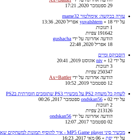
29 ספטמבר 2020, 17:21
עזרה בבקשה: אימולטור mame32
על ידי
18 אפריל 2020, 13:36
»
yuvalshtern
1
תגובות
191642
צפיות
הודעה אחרונה
על ידי
gushacha
18 אפריל 2020, 22:48
דוסבוקס ומיים
על ידי
12 אוגוסט 2019, 20:41
»
niv
3
תגובות
250347
צפיות
הודעה אחרונה
על ידי
Ax=Battler
12 ספטמבר 2019, 10:52
לשחק כל משחק PS2 על מכשירי PS3 שתומכים חומרתית בPS2
על ידי
02 ספטמבר 2017, 00:26
»
ondskan56
2
תגובות
213126
צפיות
הודעה אחרונה
על ידי
ondskan56
02 ספטמבר 2017, 12:07
מכשיר סיני MP5 Game player - איך להוסיף תמונות למשחקים שאני הוספתי?
על ידי
יפת
»
06 מאי 2017, 16:23