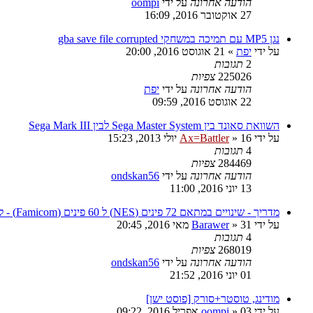
הודעה אחרונה
על ידי
oompi
27 אוקטובר 2016, 16:09
נגן MP5 עם תמיכה במשחקי gba save file corrupted
על ידי
יפת
»
21 אוגוסט 2016, 20:00
2
תגובות
225026
צפיות
הודעה אחרונה
על ידי
יפת
22 אוגוסט 2016, 09:59
השוואת סאונד בין Sega Master System לבין Sega Mark III
על ידי
16 יולי 2013, 15:23
»
Ax=Battler
4
תגובות
284469
צפיות
הודעה אחרונה
על ידי
ondskan56
13 יוני 2016, 11:00
מדריך - שינויים במתאם 72 פינים (NES) ל 60 פינים (Famicom) - למשחקי MMC5 ו Expansion Audio
על ידי
31 מאי 2016, 20:45
»
Barawer
4
תגובות
268019
צפיות
הודעה אחרונה
על ידי
ondskan56
01 יוני 2016, 21:52
מודינג, טוסטר+סורק [פוסט ישן]
על ידי
03 אפריל 2016, 09:22
»
oompi