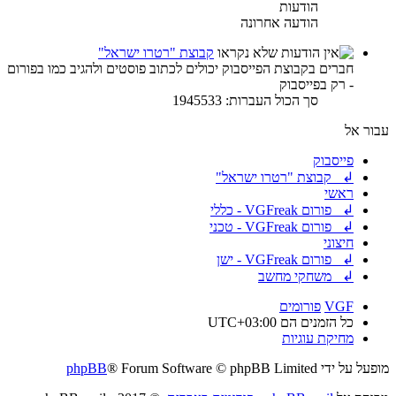
הודעות
הודעה אחרונה
קבוצת "רטרו ישראל"
חברים בקבוצת הפייסבוק יכולים לכתוב פוסטים ולהגיב כמו בפורום
- רק בפייסבוק
סך הכול העברות: 1945533
עבור אל
פייסבוק
↲ קבוצת "רטרו ישראל"
ראשי
↲ פורום VGFreak - כללי
↲ פורום VGFreak - טכני
חיצוני
↲ פורום VGFreak - ישן
↲ משחקי מחשב
VGF
פורומים
כל הזמנים הם
UTC+03:00
מחיקת עוגיות
מופעל על ידי
® Forum Software © phpBB Limited
phpBB