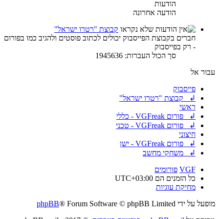
הודעות
הודעה אחרונה
קבוצת "רטרו ישראל"
חברים בקבוצת הפייסבוק יכולים לכתוב פוסטים ולהגיב כמו בפורום
- רק בפייסבוק
סך הכול העברות: 1945636
עבור אל
פייסבוק
↲ קבוצת "רטרו ישראל"
ראשי
↲ פורום VGFreak - כללי
↲ פורום VGFreak - טכני
חיצוני
↲ פורום VGFreak - ישן
↲ משחקי מחשב
VGF
פורומים
כל הזמנים הם
UTC+03:00
מחיקת עוגיות
מופעל על ידי
® Forum Software © phpBB Limited
phpBB