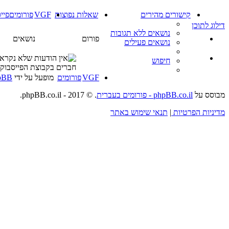
קישורים מהירים
שאלות נפוצות
VGF
פורומים
פיי
דילוג לתוכן
נושאים ללא תגובות
פורום
נושאים
נושאים פעילים
חיפוש
חברים בקבוצת הפייסבוק י
VGF
פורומים
מופעל על ידי
pBB
מבוסס על
phpBB.co.il - פורומים בעברית
. © 2017 - phpBB.co.il.
מדיניות הפרטיות
|
תנאי שימוש באתר