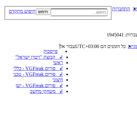
ה
התחברות
חיפוש מתקדם
חיפוש
: 1945041
גיות
כל הזמנים הם
UTC+03:00
עבור אל
פייסבוק
↲ קבוצת "רטרו ישראל"
ראשי
↲ פורום VGFreak - כללי
↲ פורום VGFreak - טכני
חיצוני
↲ פורום VGFreak - ישן
↲ משחקי מחשב