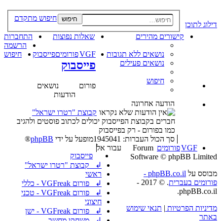
חיפוש מתקדם
חיפוש
דילוג לתוכן
קישורים מהירים
שאלות נפוצות
התחברות
הרשמה
נושאים ללא תגובות
VGF
פורומים
פייסבוק
חיפוש
נושאים פעילים
פייסבוק
חיפוש
פורום
נושאים
הודעות
הודעה אחרונה
קבוצת "רטרו ישראל"
חברים בקבוצת הפייסבוק יכולים לכתוב פוסטים ולהגיב
כמו בפורום - רק בפייסבוק
סך הכול העברות: 1945041
מופעל על ידי
phpBB
®
VGF
פורומים
Forum
עבור אל
פייסבוק
Software © phpBB Limited
↲ קבוצת "רטרו ישראל"
מבוסס על
phpBB.co.il -
ראשי
פורומים בעברית
. © 2017 -
↲ פורום VGFreak - כללי
phpBB.co.il.
↲ פורום VGFreak - טכני
חיצוני
מדיניות הפרטיות
|
תנאי שימוש
↲ פורום VGFreak - ישן
באתר
↲ משחקי מחשב