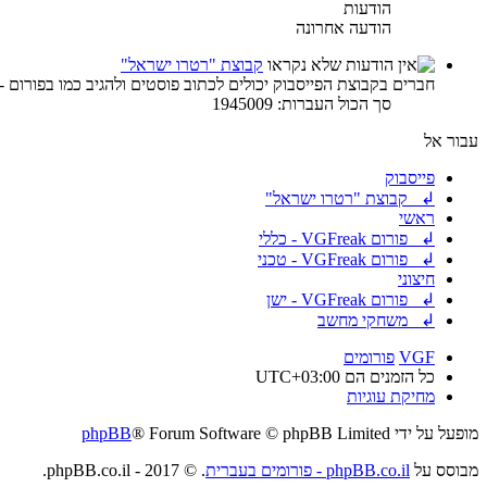
הודעות
הודעה אחרונה
קבוצת "רטרו ישראל"
חברים בקבוצת הפייסבוק יכולים לכתוב פוסטים ולהגיב כמו בפורום -
סך הכול העברות: 1945009
עבור אל
פייסבוק
↲ קבוצת "רטרו ישראל"
ראשי
↲ פורום VGFreak - כללי
↲ פורום VGFreak - טכני
חיצוני
↲ פורום VGFreak - ישן
↲ משחקי מחשב
VGF
פורומים
כל הזמנים הם
UTC+03:00
מחיקת עוגיות
מופעל על ידי
® Forum Software © phpBB Limited
phpBB
מבוסס על
phpBB.co.il - פורומים בעברית
. © 2017 - phpBB.co.il.