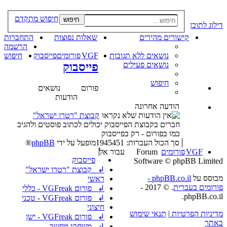
חיפוש מתקדם
חיפוש
דילוג לתוכן
קישורים מהירים
שאלות נפוצות
התחברות
הרשמה
נושאים ללא תגובות
VGF
פורומים
פייסבוק
חיפוש
נושאים פעילים
פייסבוק
חיפוש
פורום
נושאים
הודעות
הודעה אחרונה
קבוצת "רטרו ישראל"
חברים בקבוצת הפייסבוק יכולים לכתוב פוסטים ולהגיב
כמו בפורום - רק בפייסבוק
סך הכול העברות: 1945451
מופעל על ידי
phpBB
®
VGF
פורומים
Forum
עבור אל
פייסבוק
Software © phpBB Limited
↲ קבוצת "רטרו ישראל"
מבוסס על
phpBB.co.il -
ראשי
פורומים בעברית
. © 2017 -
↲ פורום VGFreak - כללי
phpBB.co.il.
↲ פורום VGFreak - טכני
חיצוני
מדיניות הפרטיות
|
תנאי שימוש
↲ פורום VGFreak - ישן
באתר
↲ משחקי מחשב