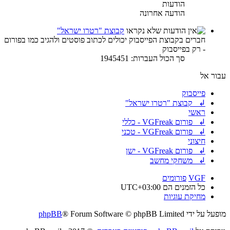
הודעות
הודעה אחרונה
קבוצת "רטרו ישראל"
חברים בקבוצת הפייסבוק יכולים לכתוב פוסטים ולהגיב כמו בפורום
- רק בפייסבוק
סך הכול העברות: 1945451
עבור אל
פייסבוק
↲ קבוצת "רטרו ישראל"
ראשי
↲ פורום VGFreak - כללי
↲ פורום VGFreak - טכני
חיצוני
↲ פורום VGFreak - ישן
↲ משחקי מחשב
VGF
פורומים
כל הזמנים הם
UTC+03:00
מחיקת עוגיות
מופעל על ידי
® Forum Software © phpBB Limited
phpBB