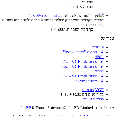
הודעות
הודעה אחרונה
קבוצת "רטרו ישראל"
חברים בקבוצת הפייסבוק יכולים לכתוב פוסטים ולהגיב כמו בפורום
- רק בפייסבוק
סך הכול העברות: 1945007
עבור אל
פייסבוק
↲ קבוצת "רטרו ישראל"
ראשי
↲ פורום VGFreak - כללי
↲ פורום VGFreak - טכני
חיצוני
↲ פורום VGFreak - ישן
↲ משחקי מחשב
VGF
פורומים
כל הזמנים הם
UTC+03:00
מחיקת עוגיות
מופעל על ידי
® Forum Software © phpBB Limited
phpBB