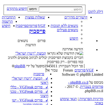
חיפוש מתקדם
חיפוש
דילוג לתוכן
קישורים מהירים
שאלות נפוצות
התחברות
הרשמה
נושאים ללא תגובות
VGF
פורומים
פייסבוק
חיפוש
נושאים פעילים
פייסבוק
חיפוש
פורום
נושאים
הודעות
הודעה אחרונה
קבוצת "רטרו ישראל"
חברים בקבוצת הפייסבוק יכולים לכתוב פוסטים ולהגיב
כמו בפורום - רק בפייסבוק
סך הכול העברות: 1945011
מופעל על ידי
phpBB
®
VGF
פורומים
Forum
עבור אל
פייסבוק
Software © phpBB Limited
↲ קבוצת "רטרו ישראל"
מבוסס על
phpBB.co.il -
ראשי
פורומים בעברית
. © 2017 -
↲ פורום VGFreak - כללי
phpBB.co.il.
↲ פורום VGFreak - טכני
חיצוני
מדיניות הפרטיות
|
תנאי שימוש
↲ פורום VGFreak - ישן
באתר
↲ משחקי מחשב