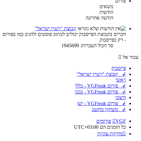
פורום
נושאים
הודעות
הודעה אחרונה
קבוצת "רטרו ישראל"
חברים בקבוצת הפייסבוק יכולים לכתוב פוסטים ולהגיב כמו בפורום
- רק בפייסבוק
סך הכול העברות: 1945699
עבור אל
פייסבוק
↲ קבוצת "רטרו ישראל"
ראשי
↲ פורום VGFreak - כללי
↲ פורום VGFreak - טכני
חיצוני
↲ פורום VGFreak - ישן
↲ משחקי מחשב
VGF
פורומים
כל הזמנים הם
UTC+03:00
מחיקת עוגיות