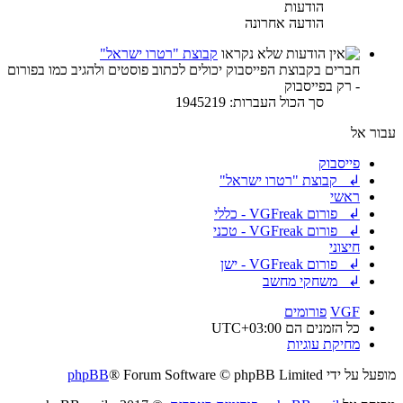
הודעות
הודעה אחרונה
קבוצת "רטרו ישראל"
חברים בקבוצת הפייסבוק יכולים לכתוב פוסטים ולהגיב כמו בפורום
- רק בפייסבוק
סך הכול העברות: 1945219
עבור אל
פייסבוק
↲ קבוצת "רטרו ישראל"
ראשי
↲ פורום VGFreak - כללי
↲ פורום VGFreak - טכני
חיצוני
↲ פורום VGFreak - ישן
↲ משחקי מחשב
VGF
פורומים
כל הזמנים הם
UTC+03:00
מחיקת עוגיות
מופעל על ידי
® Forum Software © phpBB Limited
phpBB