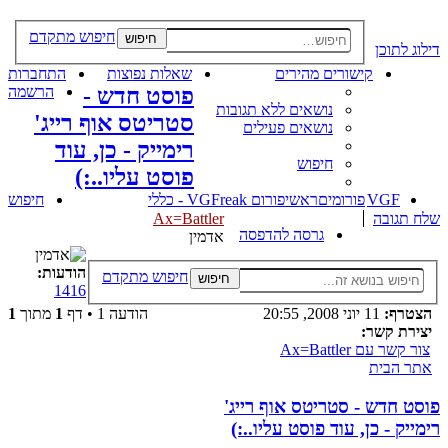
חיפוש מתקדם
חיפוש
דילוג לתוכן
קישורים מהירים
שאלות נפוצות
התחברות
פוסט חדש -
הרשמה
נושאים ללא תגובות
סטריטס אוף רייג'
נושאים פעילים
רימייק - כן, עוד
חיפוש
פוסט עליו..:)
VGF
פורומים
ראשי
פורום VGFreak - כללי
חיפוש
שלח תגובה
Ax=Battler
גרסה להדפסה
אדמין
הודעות:
חיפוש מתקדם
חיפוש
1416
הצטרף:
11 יוני 2008, 20:55
הודעה 1 • דף
1
מתוך
1
יצירת קשר:
צור קשר עם Ax=Battler
אתר הבית
פוסט חדש - סטריטס אוף רייג'
רימייק - כן, עוד פוסט עליו..:)