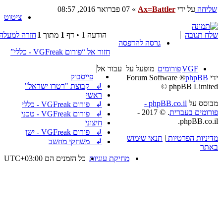
שליחה
על ידי
Ax=Battler
»
07 פברואר 2016, 08:57
ציטוט
שלח תגובה
הודעה 1 • דף
1
מתוך
1
חזרה למעלה
גרסה להדפסה
חזור אל “פורום VGFreak - כללי”
VGF
פורומים
מופעל על
עבור אל
פייסבוק
ידי
phpBB
® Forum Software
↲ קבוצת "רטרו ישראל"
© phpBB Limited
ראשי
מבוסס על
phpBB.co.il -
↲ פורום VGFreak - כללי
פורומים בעברית
. © 2017 -
↲ פורום VGFreak - טכני
phpBB.co.il.
חיצוני
↲ פורום VGFreak - ישן
מדיניות הפרטיות
|
תנאי שימוש
↲ משחקי מחשב
באתר
מחיקת עוגיות
כל הזמנים הם
UTC+03:00