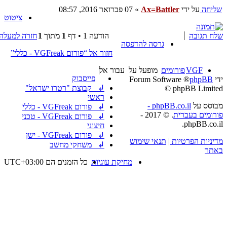
שליחה
על ידי
Ax=Battler
»
07 פברואר 2016, 08:57
ציטוט
שלח תגובה
הודעה 1 • דף
1
מתוך
1
חזרה למעלה
גרסה להדפסה
חזור אל “פורום VGFreak - כללי”
VGF
פורומים
מופעל על
עבור אל
פייסבוק
ידי
phpBB
® Forum Software
↲ קבוצת "רטרו ישראל"
© phpBB Limited
ראשי
מבוסס על
phpBB.co.il -
↲ פורום VGFreak - כללי
פורומים בעברית
. © 2017 -
↲ פורום VGFreak - טכני
phpBB.co.il.
חיצוני
↲ פורום VGFreak - ישן
מדיניות הפרטיות
|
תנאי שימוש
↲ משחקי מחשב
באתר
מחיקת עוגיות
כל הזמנים הם
UTC+03:00