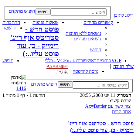
חיפוש מתקדם
חיפוש
דילוג לתוכן
קישורים מהירים
שאלות נפוצות
התחברות
פוסט חדש -
הרשמה
נושאים ללא תגובות
סטריטס אוף רייג'
נושאים פעילים
רימייק - כן, עוד
חיפוש
פוסט עליו..:)
VGF
פורומים
ראשי
פורום VGFreak - כללי
חיפוש
שלח תגובה
Ax=Battler
גרסה להדפסה
אדמין
הודעות:
חיפוש מתקדם
חיפוש
1416
הצטרף:
11 יוני 2008, 20:55
הודעה 1 • דף
1
מתוך
1
יצירת קשר:
צור קשר עם Ax=Battler
אתר הבית
פוסט חדש - סטריטס אוף רייג'
רימייק - כן, עוד פוסט עליו..:)