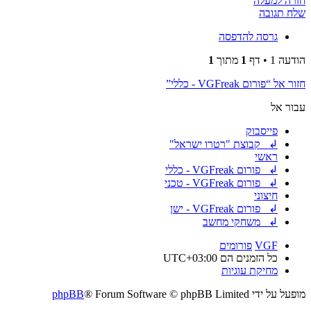
חזרה למעלה
שלח תגובה
גרסה להדפסה
הודעה 1 • דף
1
מתוך
1
חזור אל “פורום VGFreak - כללי”
עבור אל
פייסבוק
↲ קבוצת "רטרו ישראל"
ראשי
↲ פורום VGFreak - כללי
↲ פורום VGFreak - טכני
חיצוני
↲ פורום VGFreak - ישן
↲ משחקי מחשב
VGF
פורומים
כל הזמנים הם
UTC+03:00
מחיקת עוגיות
מופעל על ידי
® Forum Software © phpBB Limited
phpBB