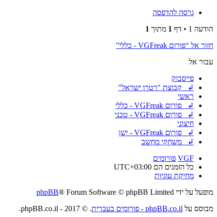
גרסה להדפסה
הודעה 1 • דף
1
מתוך
1
חזור אל “פורום VGFreak - כללי”
עבור אל
פייסבוק
↲ קבוצת "רטרו ישראל"
ראשי
↲ פורום VGFreak - כללי
↲ פורום VGFreak - טכני
חיצוני
↲ פורום VGFreak - ישן
↲ משחקי מחשב
VGF
פורומים
כל הזמנים הם
UTC+03:00
מחיקת עוגיות
מופעל על ידי
® Forum Software © phpBB Limited
phpBB
מבוסס על
phpBB.co.il - פורומים בעברית
. © 2017 - phpBB.co.il.