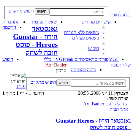
חיפוש מתקדם
חיפוש
דילוג לתוכן
קישורים מהירים
שאלות נפוצות
התחברות
גאנסטאר
הרשמה
נושאים ללא תגובות
הירוז - Gunstar
נושאים פעילים
Heroes - פוסט
חיפוש
חובה לשחק
VGF
פורומים
ראשי
פורום VGFreak - כללי
חיפוש
שלח תגובה
Ax=Battler
גרסה להדפסה
אדמין
הודעות:
חיפוש מתקדם
חיפוש
1416
הצטרף:
11 יוני 2008, 20:55
הודעה 1 • דף
1
מתוך
1
יצירת קשר:
צור קשר עם Ax=Battler
אתר הבית
גאנסטאר הירוז - Gunstar Heroes
- פוסט חובה לשחק