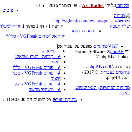
שליחה
על ידי
Ax=Battler
»
08 דצמבר 2016, 13:51
ציטוט
http://vgfreak.com/review-gunstar-heroes
שלח תגובה
הודעה 1 • דף
1
מתוך
1
חזרה למעלה
גרסה להדפסה
חזור אל “פורום VGFreak - כללי”
VGF
פורומים
מופעל על
עבור אל
פייסבוק
ידי
phpBB
® Forum Software
↲ קבוצת "רטרו ישראל"
© phpBB Limited
ראשי
מבוסס על
phpBB.co.il -
↲ פורום VGFreak - כללי
פורומים בעברית
. © 2017 -
↲ פורום VGFreak - טכני
phpBB.co.il.
חיצוני
↲ פורום VGFreak - ישן
מדיניות הפרטיות
|
תנאי שימוש
↲ משחקי מחשב
באתר
מחיקת עוגיות
כל הזמנים הם
UTC+03:00