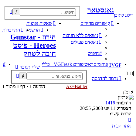
גאנסטאר
וש
דילוג לתוכן
קדם
קישורים מהירים
שאלות נפוצות
הרשמה
התחברות
נושאים ללא תגובות
הירוז - Gunstar
נושאים פעילים
Heroes - פוסט
חובה לשחק
חיפוש
חי
פורומים
ראשי
פורום VGFreak - כללי
VGF
שלח תגובה
חיפוש
חיפוש
גרסה להדפסה
מתקדם
Ax=Battler
הודעה 1 • דף
1
מתוך
1
אדמין
הודעות:
1416
הצטרף:
11 יוני 2008, 20:55
יצירת קשר:
צור
קשר
אתר הבית
עם
Ax=Battler