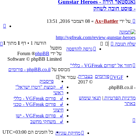
גאנסטאר הירוז - Gunstar Heroes
- פוסט חובה לשחק
שליחה
על ידי
Ax=Battler
»
08 דצמבר 2016, 13:51
צי
http://vgfreak.com/review-gunstar-heroes
ח
הודעה 1 • דף
1
מתוך
1
שלח תגובה
מופעל
ל
גרסה להדפסה
על ידי
phpBB
® Forum
Software © phpBB Limited
חזור אל “פורום VGFreak - כללי”
מבוסס על
phpBB.co.il - פורומים
פורומים
בעברית
.
VGF
עבור אל
פייסבוק
© 2017
↲ קבוצת "רטרו ישראל"
- phpBB.co.il.
ראשי
מדיניות הפרטיות
|
תנאי שימוש
↲ פורום VGFreak - כללי
באתר
↲ פורום VGFreak - טכני
חיצוני
↲ פורום VGFreak - ישן
↲ משחקי מחשב
כל הזמנים הם
UTC+03:00
מחיקת עוגיות