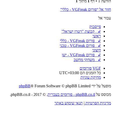
הודעה 1 • דף
1
מתוך
1
חזור אל “פורום VGFreak - כללי”
עבור אל
פייסבוק
↲ קבוצת "רטרו ישראל"
ראשי
↲ פורום VGFreak - כללי
↲ פורום VGFreak - טכני
חיצוני
↲ פורום VGFreak - ישן
↲ משחקי מחשב
VGF
פורומים
כל הזמנים הם
UTC+03:00
מחיקת עוגיות
מופעל על ידי
® Forum Software © phpBB Limited
phpBB
מבוסס על
phpBB.co.il - פורומים בעברית
. © 2017 - phpBB.co.il.
מדיניות הפרטיות
|
תנאי שימוש באתר