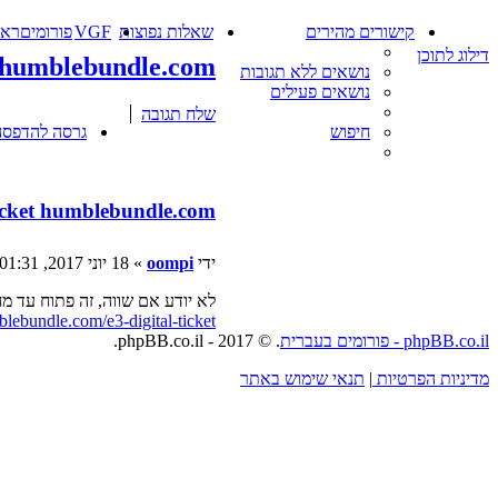
קישורים מהירים
שאלות נפוצות
VGF
פורומים
ראש
דילוג לתוכן
 humblebundle.com
נושאים ללא תגובות
נושאים פעילים
שלח תגובה
גרסה להדפסה
חיפוש
icket humblebundle.com
ידי
oompi
»
18 יוני 2017, 01:31
לא יודע אם שווה, זה פתוח עד מחר, שילמתי רק 4.91$ וג
lebundle.com/e3-digital-ticket
phpBB.co.il - פורומים בעברית
. © 2017 - phpBB.co.il.
מדיניות הפרטיות
|
תנאי שימוש באתר