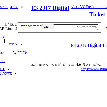
י
פורום VGFreak - כללי
E3 2017 Digital
חיפוש
הרשמ
Ticket
מופעל על יד
חיפוש מתקדם
חיפוש
BB Limited
שלח
ציטוט
E3 2017 Digital T
שליחה
על
הודעה
חזור א
ם מהם לא נראה לי שאתרשם
GF
https://www.humb
מחיקת עו