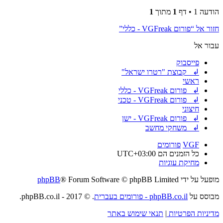
הודעה 1 • דף
1
מתוך
1
חזור אל “פורום VGFreak - כללי”
עבור אל
פייסבוק
↲ קבוצת "רטרו ישראל"
ראשי
↲ פורום VGFreak - כללי
↲ פורום VGFreak - טכני
חיצוני
↲ פורום VGFreak - ישן
↲ משחקי מחשב
VGF
פורומים
כל הזמנים הם
UTC+03:00
מחיקת עוגיות
מופעל על ידי
® Forum Software © phpBB Limited
phpBB
מבוסס על
phpBB.co.il - פורומים בעברית
. © 2017 - phpBB.co.il.
מדיניות הפרטיות
|
תנאי שימוש באתר