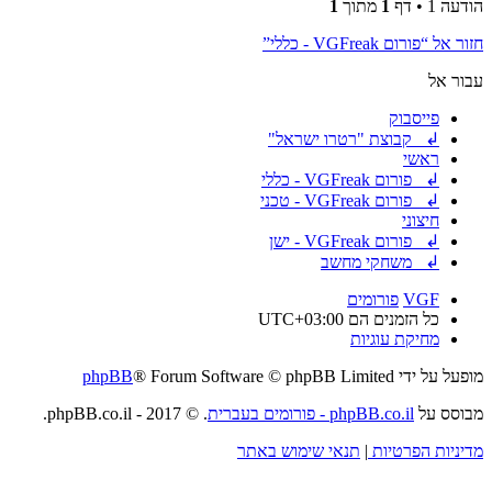
הודעה 1 • דף
1
מתוך
1
חזור אל “פורום VGFreak - כללי”
עבור אל
פייסבוק
↲ קבוצת "רטרו ישראל"
ראשי
↲ פורום VGFreak - כללי
↲ פורום VGFreak - טכני
חיצוני
↲ פורום VGFreak - ישן
↲ משחקי מחשב
VGF
פורומים
כל הזמנים הם
UTC+03:00
מחיקת עוגיות
מופעל על ידי
® Forum Software © phpBB Limited
phpBB
מבוסס על
phpBB.co.il - פורומים בעברית
. © 2017 - phpBB.co.il.
מדיניות הפרטיות
|
תנאי שימוש באתר