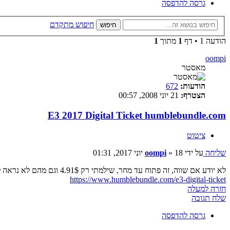
גרסה להדפסה
חיפוש מתקדם
חיפוש
הודעה 1 • דף
1
מתוך
1
oompi
מאסטר
הודעות:
672
הצטרף:
21 יוני 2008, 00:57
E3 2017 Digital Ticket humblebundle.com
ציטוט
שליחה
על ידי
18 יוני 2017, 01:31
»
oompi
לא יודע אם שווה, זה פתוח עד מחר, שילמתי רק 4.91$ וגם מהם לא נראה לי שאתרשם
https://www.humblebundle.com/e3-digital-ticket
חזרה למעלה
שלח תגובה
גרסה להדפסה