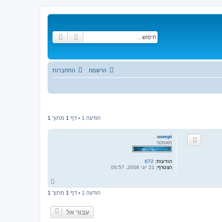
חיפוש
חיפוש מתקדם
הרשמה
התחברות
הודעה 1 • דף
1
מתוך
1
oompi
מאסטר
הודעות:
672
הצטרף:
21 יוני 2008, 00:57
ח
ז
הודעה 1 • דף
1
מתוך
1
ר
ה
ל
עבור אל
מ