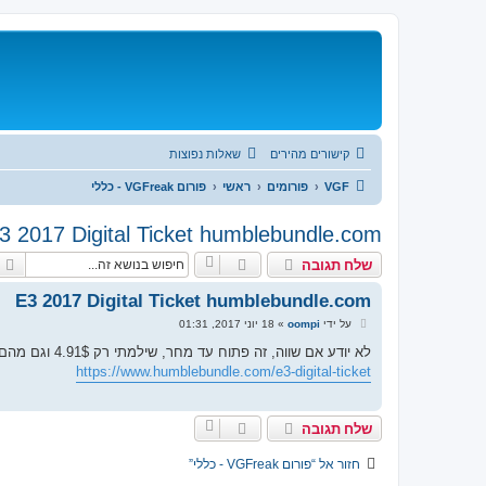
קישורים מהירים
שאלות נפוצות
VGF
פורומים
ראשי
פורום VGFreak - כללי
3 2017 Digital Ticket humblebundle.com
שלח תגובה
E3 2017 Digital Ticket humblebundle.com
ש
על ידי
oompi
»
18 יוני 2017, 01:31
ל
י
לא יודע אם שווה, זה פתוח עד מחר, שילמתי רק 4.91$ וגם מהם לא נראה לי שאתרשם
ח
https://www.humblebundle.com/e3-digital-ticket
ה
שלח תגובה
חזור אל “פורום VGFreak - כללי”