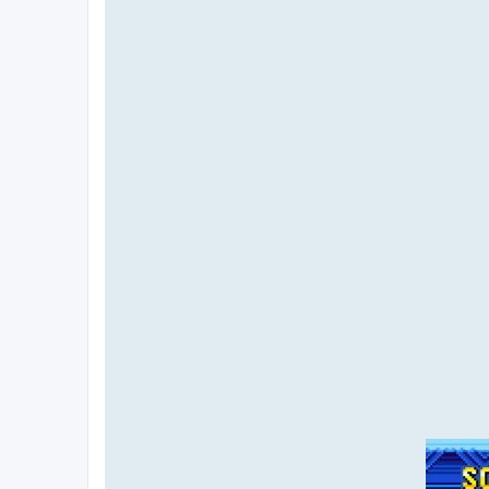
x
=
B
a
t
t
l
e
r