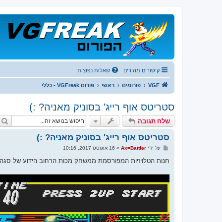
קישורים מהירים
שאלות נפוצות
VGF
פורומים
ראשי
פורום VGFreak - כללי
סטריטס אוף רייג' בסוניק מאניה? :)
שלח תגובה
סטריטס אוף רייג' בסוניק מאניה? :)
ש
על ידי
Ax=Battler
»
16 אוגוסט 2017, 10:16
ל
י
חנות הטלויזיות המפורסמת ממשחק מכות הרחוב הידוע של סגה מו
ח
ה