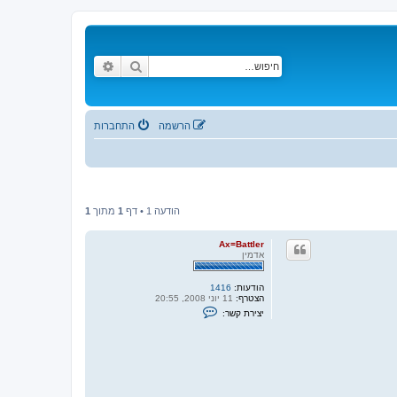
חיפוש
חיפוש מתקדם
הרשמה
התחברות
הודעה 1 • דף
1
מתוך
1
Ax=Battler
אדמין
הודעות:
1416
הצטרף:
11 יוני 2008, 20:55
צ
יצירת קשר:
ו
ר
ק
ש
ר
ע
ם
A