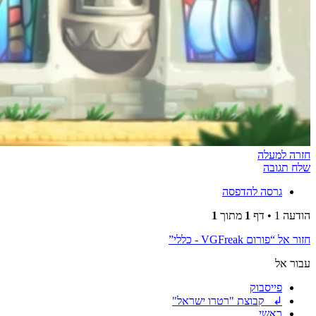
חזרה למעלה
שלח תגובה
גרסה להדפסה
הודעה 1 • דף
1
מתוך
1
חזור אל “פורום VGFreak - כללי”
עבור אל
פייסבוק
↲ קבוצת "רטרו ישראל"
ראשי