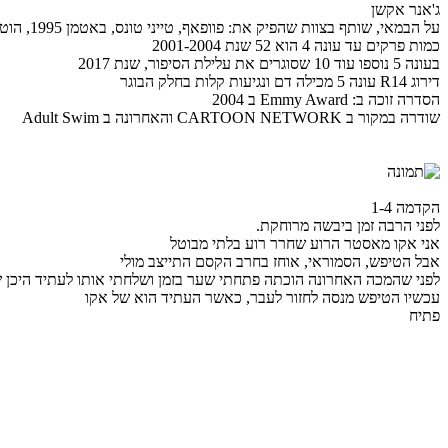
ג'אנר אקשן
על הבמאי, שותף בצוות שהפיק את: פוופאף, טייני טונס, באטמן 1995, הוטל טרנסילוונייה, איירונמאן2 (הסרט בקולנוע)
כמות פרקים עד עונה 4 הוא 52 שנת 2001-2004
בעונה 5 נוספו עוד 10 שסוגרים את עלילת הסיפור, שנת 2017
דירוג R14 עונה 5 מכילה דם ונגיעות קלות בחלק הבוגר
הסדרה זוכה ב: Emmy Award ב 2004
שודרה במקור ב CARTOON NETWORK והאחרונה ב Adult Swim
הקדמה 1-4
לפני הרבה זמן ביבשה מרוחקת.
אני אקו מאסטר הרוע שחרר רוע בלתי מבוטל
אבל הטיפש, הסמוראי, אוחז בחרב הקסם התייצב מולי
לפני שהמכה האחרונה הוכתה פתחתי שער בזמן ושלחתי אותו לעתיד היכן 
עכשיו הטיפש מנסה לחזור לעבר, כאשר העתיד הוא של אקו
פתיח