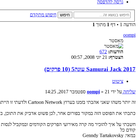
גרסה להדפסה
חיפוש מתקדם
חיפוש
הודעה 1 • דף
1
מתוך
1
oompi
מאסטר
הודעות:
672
הצטרף:
21 יוני 2008, 00:57
Samurai Jack 2017 עונה5 (10 פרקים)
ציטוט
שליחה
על ידי
21 ספטמבר 2017, 14:25
»
oompi
זה יותר משהו שאני אהבתי בזמנו בערוץ Cartoon Network ולדעתי זו הייתה אחת הסדרות המוצלחות, אם כי לא בציור עילאי אבל היא הציגה קרבות, עיצוב לא שגרתי ואולי מאט עלילה לכל פרק בנפרד.
כתבתי את הפוסט הזה במקור בפורום אחר, לכן פשוט אדביק את התוכן, ברו
חשבתי על איך להזכיר מה קרה מאירועי הפרקים הקודמים ובמקביל לנסות
קודם כל
במאי: Genndy Tartakovsky