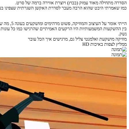
הסדרה מתחילה מאוד עמוק (בבוץ) ויוצרת אווירה ברמה של סרט.
כמו שאמרתי היבט שהוא הרבה מעבר לסדרת האקשן השגרתית שצפינו בעבר
הייתי אומר על העיצוב והמוזיקה, פשוט מדהימים ומושקעים בעונה 5, מה שלא היה בכלל קרוב בקודמות, הבמאי לקח פשוט את כל היופי שהיה בעונות 1-4 ושכלל את זה למשהו מושלם.
בין ההשקעות המשמעותיות היו הרקעים האמיתיים שהרגישו כמו כל עונות 
נשק.
מוזיקה מושקעת ואלמנטי צליל גם, מרגישים איך הכל עובר
ממליץ לצפות באיכות HD