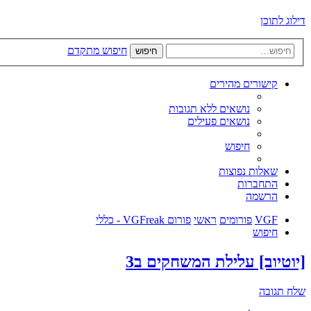
דילוג לתוכן
חיפוש מתקדם
חיפוש
קישורים מהירים
נושאים ללא תגובות
נושאים פעילים
חיפוש
שאלות נפוצות
התחברות
הרשמה
VGF
פורומים
ראשי
פורום VGFreak - כללי
חיפוש
[יוטיוב] עלילת המשחקים ב3
שלח תגובה