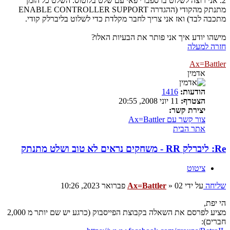
2. אני רוצה לשלוט ברספברי פאי עם שלט בלוטוס. השלט כל הזמן
מתנתק מהקודי (ההגדרה ENABLE CONTROLLER SUPPORT
מתכבה לבד) ואז אני צריך לחבר מקלדת כדי לשלוט בליברלק קודי.
מישהו יודע איך אני פותר את הבעיות האלו?
חזרה למעלה
Ax=Battler
אדמין
הודעות:
1416
הצטרף:
11 יוני 2008, 20:55
יצירת קשר:
צור קשר עם Ax=Battler
אתר הבית
Re: ליברלק RR - משחקים נראים לא טוב ושלט מתנתק
ציטוט
שליחה
על ידי
02 פברואר 2023, 10:26
»
Ax=Battler
הי יפת,
מציע לפרסם את השאלה בקבוצת הפייסבוק (כרגע יש שם יותר מ 2,000
חברים):