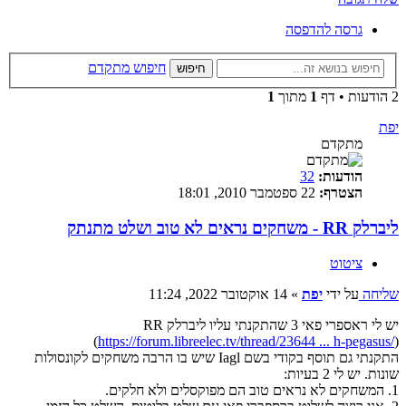
גרסה להדפסה
חיפוש מתקדם
חיפוש
2 הודעות • דף
1
מתוך
1
יפת
מתקדם
הודעות:
32
הצטרף:
22 ספטמבר 2010, 18:01
ליברלק RR - משחקים נראים לא טוב ושלט מתנתק
ציטוט
שליחה
על ידי
יפת
»
14 אוקטובר 2022, 11:24
יש לי ראספרי פאי 3 שהתקנתי עליו ליברלק RR
(
https://forum.libreelec.tv/thread/23644 ... h-pegasus/
)
התקנתי גם תוסף בקודי בשם Iagl שיש בו הרבה משחקים לקונסולות
שונות. יש לי 2 בעיות:
1. המשחקים לא נראים טוב הם מפוקסלים ולא חלקים.