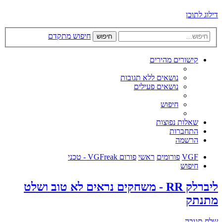
דילוג לתוכן
חיפוש מתקדם
חיפוש
קישורים מהירים
נושאים ללא תגובות
נושאים פעילים
חיפוש
שאלות נפוצות
התחברות
הרשמה
VGF
פורומים
ראשי
פורום VGFreak - טכני
חיפוש
ליברלק RR - משחקים נראים לא טוב ושלט
מתנתק
שלח תגובה