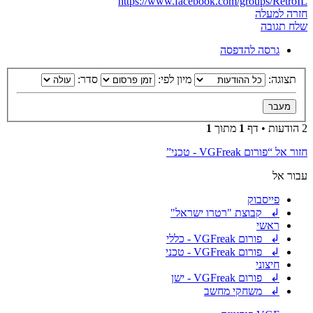
https://www.facebook.com/groups/RetroIL
חזרה למעלה
שלח תגובה
גרסה להדפסה
תצוגה:
מיון לפי:
סדר:
2 הודעות • דף
1
מתוך
1
חזור אל “פורום VGFreak - טכני”
עבור אל
פייסבוק
↲ קבוצת "רטרו ישראל"
ראשי
↲ פורום VGFreak - כללי
↲ פורום VGFreak - טכני
חיצוני
↲ פורום VGFreak - ישן
↲ משחקי מחשב