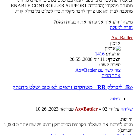
2. אני רוצה לשלוט ברספברי פאי עם שלט בלוטוס. השלט כל הזמן
מתנתק מהקודי (ההגדרה ENABLE CONTROLLER SUPPORT
מתכבה לבד) ואז אני צריך לחבר מקלדת כדי לשלוט בליברלק קודי.
מישהו יודע איך אני פותר את הבעיות האלו?
חזרה למעלה
Ax=Battler
אדמין
הודעות:
1416
הצטרף:
11 יוני 2008, 20:55
יצירת קשר:
צור קשר עם Ax=Battler
אתר הבית
Re: ליברלק RR - משחקים נראים לא טוב ושלט מתנתק
ציטוט
שליחה
על ידי
02 פברואר 2023, 10:26
»
Ax=Battler
הי יפת,
מציע לפרסם את השאלה בקבוצת הפייסבוק (כרגע יש שם יותר מ 2,000
חברים):