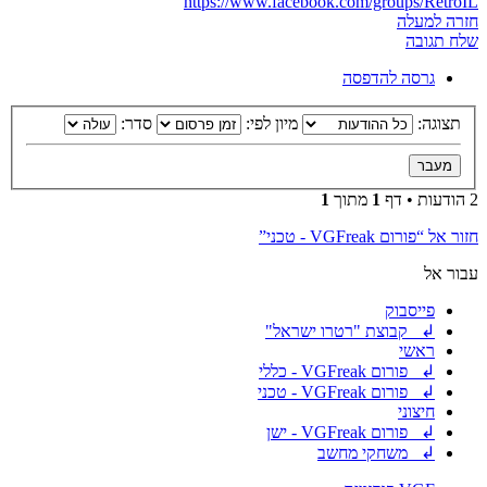
https://www.facebook.com/groups/RetroIL
חזרה למעלה
שלח תגובה
גרסה להדפסה
תצוגה:
מיון לפי:
סדר:
2 הודעות • דף
1
מתוך
1
חזור אל “פורום VGFreak - טכני”
עבור אל
פייסבוק
↲ קבוצת "רטרו ישראל"
ראשי
↲ פורום VGFreak - כללי
↲ פורום VGFreak - טכני
חיצוני
↲ פורום VGFreak - ישן
↲ משחקי מחשב