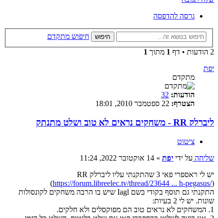
גרסה להדפסה
חיפוש מתקדם
חיפוש
2 הודעות • דף
1
מתוך
1
יפת
מתקדם
הודעות:
32
הצטרף:
22 ספטמבר 2010, 18:01
ליברלק RR - משחקים נראים לא טוב ושלט מתנתק
ציטוט
שליחה
על ידי
יפת
»
14 אוקטובר 2022, 11:24
יש לי ראספרי פאי 3 שהתקנתי עליו ליברלק RR
(
https://forum.libreelec.tv/thread/23644 ... h-pegasus/
)
התקנתי גם תוסף בקודי בשם Iagl שיש בו הרבה משחקים לקונסולות
שונות. יש לי 2 בעיות:
1. המשחקים לא נראים טוב הם מפוקסלים ולא חלקים.