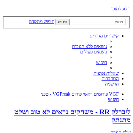
דילוג לתוכן
חיפוש מתקדם
חיפוש
קישורים מהירים
נושאים ללא תגובות
נושאים פעילים
חיפוש
שאלות נפוצות
התחברות
הרשמה
VGF
פורומים
ראשי
פורום VGFreak - טכני
חיפוש
ליברלק RR - משחקים נראים לא טוב ושלט
מתנתק
שלח תגובה