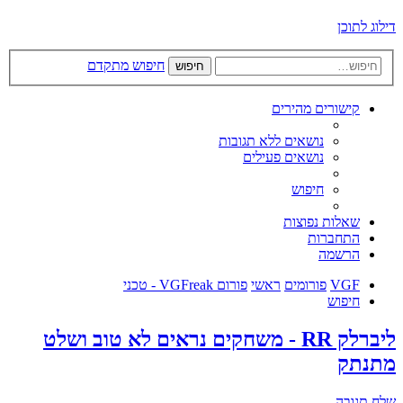
דילוג לתוכן
חיפוש מתקדם
חיפוש
קישורים מהירים
נושאים ללא תגובות
נושאים פעילים
חיפוש
שאלות נפוצות
התחברות
הרשמה
VGF
פורומים
ראשי
פורום VGFreak - טכני
חיפוש
ליברלק RR - משחקים נראים לא טוב ושלט
מתנתק
שלח תגובה