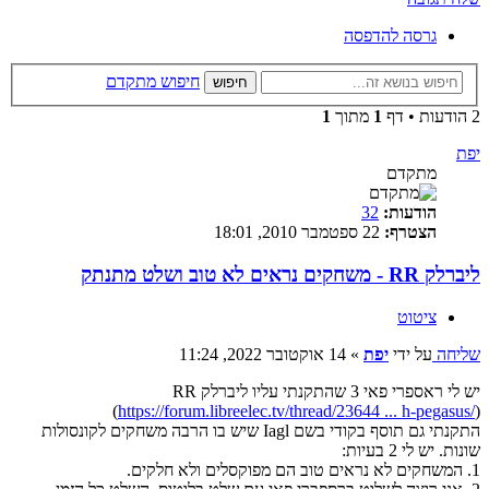
גרסה להדפסה
חיפוש מתקדם
חיפוש
2 הודעות • דף
1
מתוך
1
יפת
מתקדם
הודעות:
32
הצטרף:
22 ספטמבר 2010, 18:01
ליברלק RR - משחקים נראים לא טוב ושלט מתנתק
ציטוט
שליחה
על ידי
יפת
»
14 אוקטובר 2022, 11:24
יש לי ראספרי פאי 3 שהתקנתי עליו ליברלק RR
(
https://forum.libreelec.tv/thread/23644 ... h-pegasus/
)
התקנתי גם תוסף בקודי בשם Iagl שיש בו הרבה משחקים לקונסולות
שונות. יש לי 2 בעיות:
1. המשחקים לא נראים טוב הם מפוקסלים ולא חלקים.