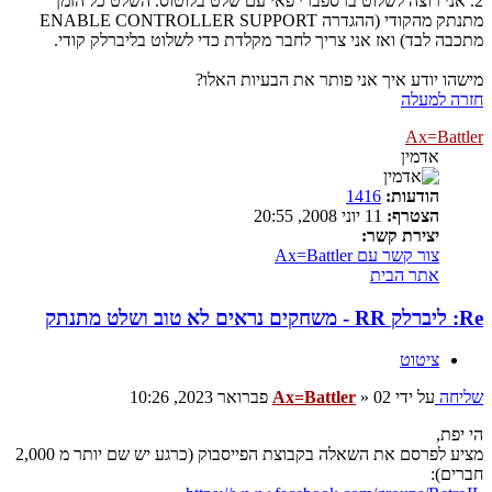
2. אני רוצה לשלוט ברספברי פאי עם שלט בלוטוס. השלט כל הזמן
מתנתק מהקודי (ההגדרה ENABLE CONTROLLER SUPPORT
מתכבה לבד) ואז אני צריך לחבר מקלדת כדי לשלוט בליברלק קודי.
מישהו יודע איך אני פותר את הבעיות האלו?
חזרה למעלה
Ax=Battler
אדמין
הודעות:
1416
הצטרף:
11 יוני 2008, 20:55
יצירת קשר:
צור קשר עם Ax=Battler
אתר הבית
Re: ליברלק RR - משחקים נראים לא טוב ושלט מתנתק
ציטוט
שליחה
על ידי
02 פברואר 2023, 10:26
»
Ax=Battler
הי יפת,
מציע לפרסם את השאלה בקבוצת הפייסבוק (כרגע יש שם יותר מ 2,000
חברים):