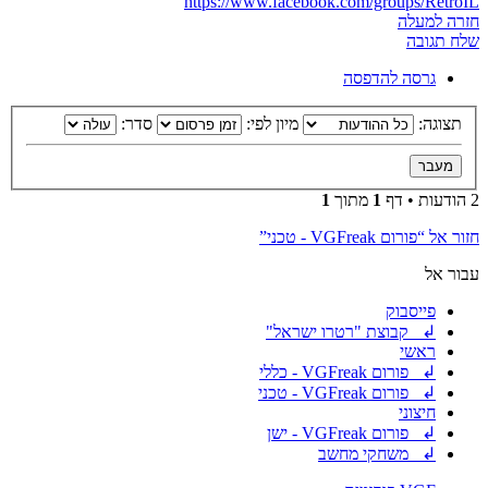
https://www.facebook.com/groups/RetroIL
חזרה למעלה
שלח תגובה
גרסה להדפסה
תצוגה:
מיון לפי:
סדר:
2 הודעות • דף
1
מתוך
1
חזור אל “פורום VGFreak - טכני”
עבור אל
פייסבוק
↲ קבוצת "רטרו ישראל"
ראשי
↲ פורום VGFreak - כללי
↲ פורום VGFreak - טכני
חיצוני
↲ פורום VGFreak - ישן
↲ משחקי מחשב